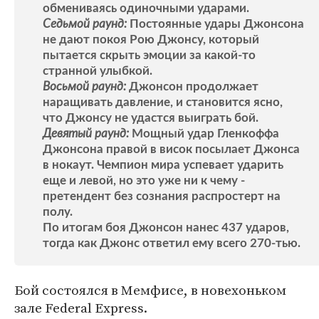
обмениваясь одиночными ударами.
Седьмой раунд:
Постоянные удары Джонсона
не дают покоя Рою Джонсу, который
пытается скрыть эмоции за какой-то
странной улыбкой.
Восьмой раунд:
Джонсон продолжает
наращивать давление, и становится ясно,
что Джонсу не удастся выиграть бой.
Девятый раунд:
Мощный удар Гленкоффа
Джонсона правой в висок посылает Джонса
в нокаут. Чемпион мира успевает ударить
еще и левой, но это уже ни к чему -
претендент без сознания распростерт на
полу.
По итогам боя Джонсон нанес 437 ударов,
тогда как Джонс ответил ему всего 270-тью.
Бой состоялся в Мемфисе, в новехоньком
зале Federal Express.