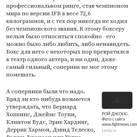
профессиональном ринге, став чемпионом
мира по версии IFB в весе 72,6
килограммов, и с тех пор никогда не ходил
без чемпионского звания. К этому боксеру
нельзя было относиться спокойно - его
можно было либо любить, либо ненавидеть.
Бокс для него с некоторых пор превратился
в театр одного актера, и ни один, даже
самый сильный, соперник не мог этому
помешать.
А соперники были что надо.
Вряд ли кто-нибудь возьмется
утверждать, что Бернард
Хопкинс, Джеймс Тоуни,
РОЙ ДЖОНС.
Фото с сайта
Клинтон Вудс, Эрик Хардинг,
www.fightnews.co
Деррик Хармон, Дэвид Телеско,
Lenta.ru