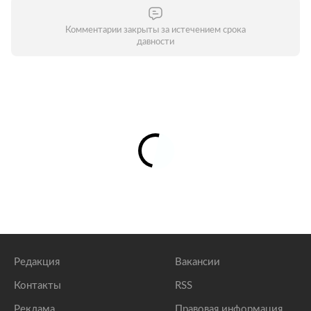
Комментарии закрыты за истечением срока
давности
Редакция
Вакансии
Контакты
RSS
Реклама
Правовая информация