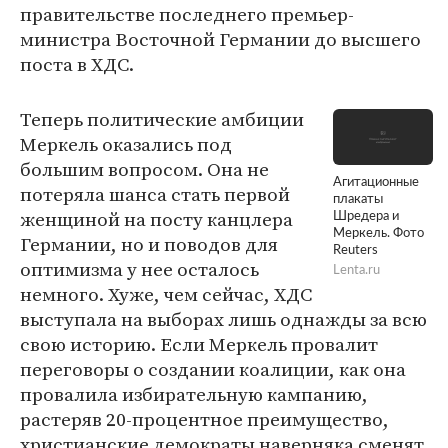
правительстве последнего премьер-
министра Восточной Германии до высшего
поста в ХДС.
Теперь политические амбиции
Меркель оказались под
большим вопросом. Она не
Агитационные
потеряла шанса стать первой
плакаты
женщиной на посту канцлера
Шредера и
Меркель. Фото
Германии, но и поводов для
Reuters
оптимизма у нее осталось
Lenta.ru
немного. Хуже, чем сейчас, ХДС
выступала на выборах лишь однажды за всю
свою историю. Если Меркель провалит
переговоры о создании коалиции, как она
провалила избирательную кампанию,
растеряв 20-процентное преимущество,
христианские демократы наверняка сменят