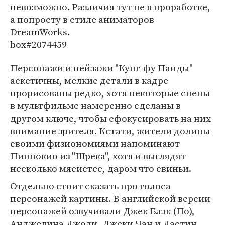
невозможно. Различия тут не в проработке,
а попросту в стиле аниматоров
DreamWorks.
box#2074459
Персонажи и пейзажи "Кунг-фу Панды"
аскетичны, мелкие детали в кадре
прорисованы редко, хотя некоторые сцены
в мультфильме намеренно сделаны в
другом ключе, чтобы сфокусировать на них
внимание зрителя. Кстати, жители долины
своими физиономиями напоминают
Пиннокио из "Шрека", хотя и выглядят
несколько мясистее, даром что свиньи.
Отдельно стоит сказать про голоса
персонажей картины. В английской версии
персонажей озвучивали Джек Блэк (По),
Анджелина Джоли, Джеки Чан и Дастин