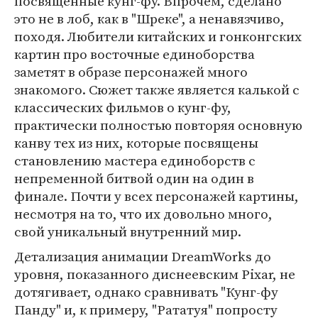
посвященные кунг-фу. Впрочем, сделано
это не в лоб, как в "Шреке", а ненавязчиво,
походя. Любители китайских и гонконгских
картин про восточные единоборства
заметят в образе персонажей много
знакомого. Сюжет также является калькой с
классических фильмов о кунг-фу,
практически полностью повторяя основную
канву тех из них, которые посвящены
становлению мастера единоборств с
непременной битвой один на один в
финале. Почти у всех персонажей картины,
несмотря на то, что их довольно много,
свой уникальный внутренний мир.
Детализация анимации DreamWorks до
уровня, показанного диснеевским Pixar, не
дотягивает, однако сравнивать "Кунг-фу
Панду" и, к примеру, "Рататуя" попросту