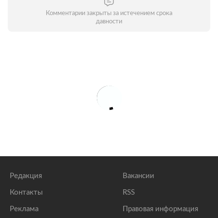
Комментарии закрыты за истечением срока
давности
Редакция
Вакансии
Контакты
RSS
Реклама
Правовая информация