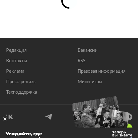
Редакция
Вакансии
Контакты
RSS
Реклама
Правовая информация
Пресс-релизы
Мини-игры
Техподдержка
18
+
Угадайте, где