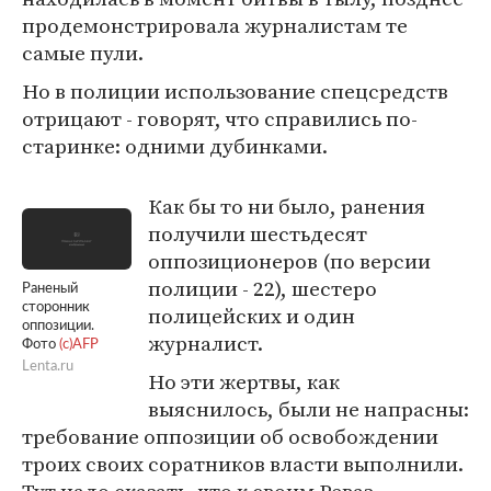
продемонстрировала журналистам те
самые пули.
Но в полиции использование спецсредств
отрицают - говорят, что справились по-
старинке: одними дубинками.
Как бы то ни было, ранения
получили шестьдесят
оппозиционеров (по версии
полиции - 22), шестеро
Раненый
сторонник
полицейских и один
оппозиции.
журналист.
Фото
(c)AFP
Lenta.ru
Но эти жертвы, как
выяснилось, были не напрасны:
требование оппозиции об освобождении
троих своих соратников власти выполнили.