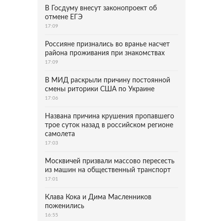
В Госдуму внесут законопроект об
отмене ЕГЭ
17:09
Россияне признались во вранье насчет
района проживания при знакомствах
17:09
В МИД раскрыли причину постоянной
смены риторики США по Украине
17:06
Названа причина крушения пропавшего
трое суток назад в российском регионе
самолета
17:03
Москвичей призвали массово пересесть
из машин на общественный транспорт
17:01
Клава Кока и Дима Масленников
поженились
16:55