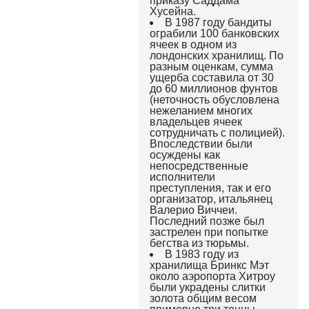
приказу Саддама
Хусейна.
В 1987 году бандиты
ограбили 100 банковских
ячеек в одном из
лондонских хранилищ. По
разным оценкам, сумма
ущерба составила от 30
до 60 миллионов фунтов
(неточность обусловлена
нежеланием многих
владельцев ячеек
сотрудничать с полицией).
Впоследствии были
осуждены как
непосредственные
исполнители
преступления, так и его
организатор, итальянец
Валерио Виччеи.
Последний позже был
застрелен при попытке
бегства из тюрьмы.
В 1983 году из
хранилища Бринкс Мэт
около аэропорта Хитроу
были украдены слитки
золота общим весом