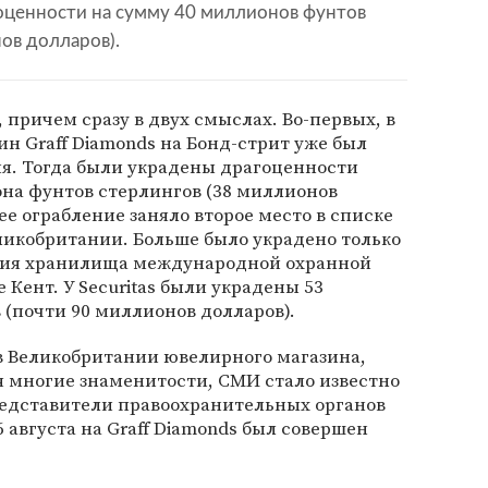
оценности на сумму 40 миллионов фунтов
ов долларов).
 причем сразу в двух смыслах. Во-первых, в
ин Graff Diamonds на Бонд-стрит уже был
ия. Тогда были украдены драгоценности
на фунтов стерлингов (38 миллионов
ее ограбление заняло второе место в списке
ликобритании. Больше было украдено только
ления хранилища международной охранной
е Кент. У Securitas были украдены 53
(почти 90 миллионов долларов).
в Великобритании ювелирного магазина,
я многие знаменитости, СМИ стало известно
 представители правоохранительных органов
 августа на Graff Diamonds был совершен