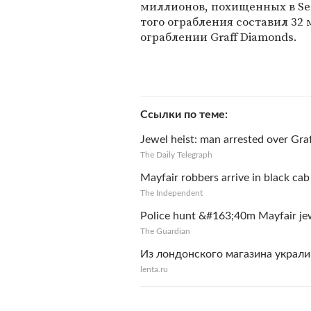
миллионов, похищенных в Sec
того ограбления составил 32
ограблении Graff Diamonds.
Ссылки по теме
Jewel heist: man arrested over Gra
The Daily Telegraph
Mayfair robbers arrive in black ca
The Independent
Police hunt &#163;40m Mayfair jew
The Guardian
Из лондонского магазина украли
lenta.ru