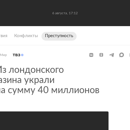
6 августа, 17:12
вия
Конфликты
Преступность
Мир
з лондонского
азина украли
на сумму 40 миллионов