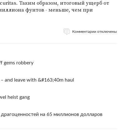
uritas. Таким образом, итоговый ущерб от
 миллиона фунтов - меньше, чем при
Комментарии отключены
ff gems robbery
b – and leave with &#163;40m haul
el heist gang
 драгоценностей на 65 миллионов долларов