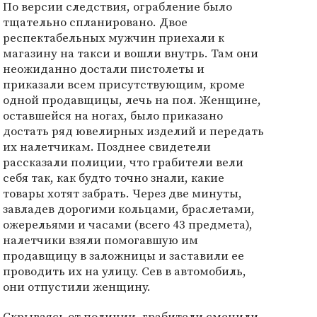
По версии следствия, ограбление было
тщательно спланировано. Двое
респектабельных мужчин приехали к
магазину на такси и вошли внутрь. Там они
неожиданно достали пистолеты и
приказали всем присутствующим, кроме
одной продавщицы, лечь на пол. Женщине,
оставшейся на ногах, было приказано
достать ряд ювелирных изделий и передать
их налетчикам. Позднее свидетели
рассказали полиции, что грабители вели
себя так, как будто точно знали, какие
товары хотят забрать. Через две минуты,
завладев дорогими кольцами, браслетами,
ожерельями и часами (всего 43 предмета),
налетчики взяли помогавшую им
продавщицу в заложницы и заставили ее
проводить их на улицу. Сев в автомобиль,
они отпустили женщину.
Скрываясь от полиции, грабители сменили