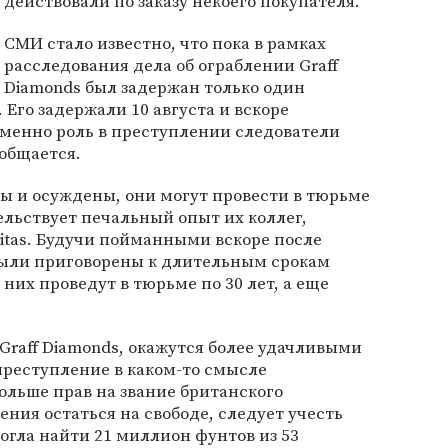
действовали по заказу некоего покупателя.
СМИ стало известно, что пока в рамках
расследования дела об ограблении Graff
Diamonds был задержан только один
Его задержали 10 августа и вскоре
именно роль в преступлении следователи
ообщается.
ы и осуждены, они могут провести в тюрьме
ельствует печальный опыт их коллег,
itas. Будучи пойманными вскоре после
 были приговорены к длительным срокам
них проведут в тюрьме по 30 лет, а еще
Graff Diamonds, окажутся более удачливыми
 преступление в каком-то смысле
ольше прав на звание британского
ения остаться на свободе, следует учесть
могла найти 21 миллион фунтов из 53