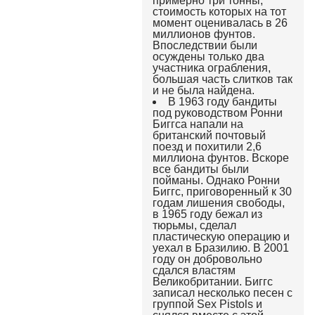
примерно три тонны,
стоимость которых на тот
момент оценивалась в 26
миллионов фунтов.
Впоследствии были
осуждены только два
участника ограбления,
большая часть слитков так
и не была найдена.
В 1963 году бандиты
под руководством Ронни
Биггса напали на
британский почтовый
поезд и похитили 2,6
миллиона фунтов. Вскоре
все бандиты были
пойманы. Однако Ронни
Биггс, приговоренный к 30
годам лишения свободы,
в 1965 году бежал из
тюрьмы, сделал
пластическую операцию и
уехал в Бразилию. В 2001
году он добровольно
сдался властям
Великобритании. Биггс
записал несколько песен с
группой Sex Pistols и