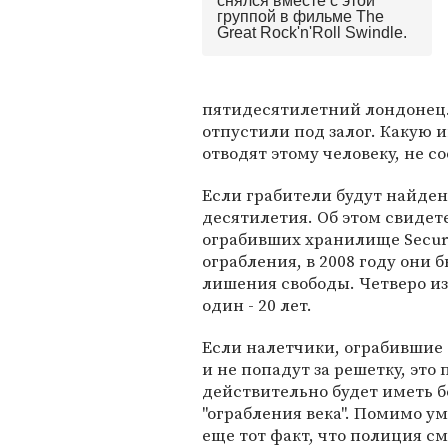
снялся вместе с этой
группой в фильме The
Great Rock'n'Roll Swindle.
пятидесятилетний лондонец. 
отпустили под залог. Какую 
отводят этому человеку, не с
Если грабители будут найден
десятилетия. Об этом свидет
ограбивших хранилище Secur
ограбления, в 2008 году они
лишения свободы. Четверо из 
один - 20 лет.
Если налетчики, ограбившие 
и не попадут за решетку, это
действительно будет иметь б
"ограбления века". Помимо ум
еще тот факт, что полиция с