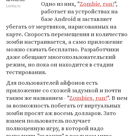
на Android
Одно из них, "
Zombie, run!
",
Lenta.ru
работает на устройствах на
базе Android и заставляет
убегать от мертвяков, нарисованных на
карте. Скорость перемещения и количество
зомби настраивается, а само приложение
можно скачать бесплатно. Разработчики
даже обещают многопользовательский
режим, но пока он находится в стадии
тестирования.
Для пользователей айфонов есть
приложение со схожей задумкой и почти
таким же названием - "
Zombies, run!
". В нем
за возможность побегать от виртуальных
зомби просят аж восемь долларов. Зато
взамен пользователь получает
полноценную игру, в которой надо
выполнять "задания" в реальном мире