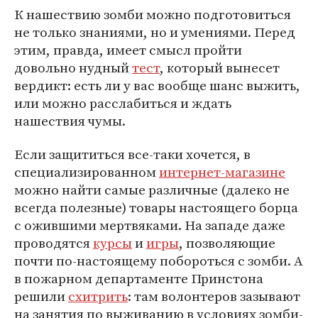
К нашествию зомби можно подготовиться
не только знаниями, но и умениями. Перед
этим, правда, имеет смысл пройти
довольно нудный
тест
, который вынесет
вердикт: есть ли у вас вообще шанс выжить,
или можно расслабиться и ждать
нашествия чумы.
Если защититься все-таки хочется, в
специализированном
интернет-магазине
можно найти самые различные (далеко не
всегда полезные) товары настоящего борца
с ожившими мертвяками. На западе даже
проводятся
курсы
и
игры
, позволяющие
почти по-настоящему побороться с зомби. А
в пожарном департаменте Принстона
решили
схитрить
: там волонтеров зазывают
на занятия по выживанию в условиях зомби-