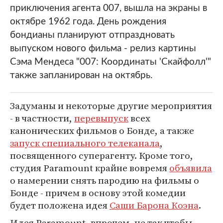
приключения агента 007, вышла на экраны в
октябре 1962 года. День рождения
бондианы планируют отпраздновать
выпуском нового фильма - релиз картины
Сэма Мендеса "007: Координаты 'Скайфолл'"
также запланирован на октябрь.
Задуманы и некоторые другие мероприятия
- в частности,
перевыпуск
всех
канонических фильмов о Бонде, а также
запуск специального телеканала
,
посвященного суперагенту. Кроме того,
студия Paramount крайне вовремя
объявила
о намерении снять пародию на фильмы о
Бонде - причем в основу этой комедии
будет положена идея
Саши Барона Коэна
.
Идея Paramount, впрочем, не так чтобы