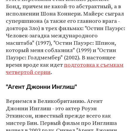
Бонд, причем не какой-то абстрактный, а в
исполнении Шона Коннери. Майерс сыграл
супершпиона (а также его главного врага -
доктора Зло) в трех фильмах: "Остин Пауэрс:
Человек-загадка международного
масштаба" (1997), "Остин Пауэрс: Шпион,
который меня соблазнил" (1999) и "Остин
Пауэрс: Голдмембер" (2002). В настоящее
время вроде как идет
подготовка к съемкам
четвертой серии
.
"Агент Джонни Инглиш"
Вернемся в Великобританию. Агент
Джонни Инглиш - это актер Роуэн
Эткинсон, известный прежде всего как
мистер Бин. Первый фильм про Инглиша
вышел в 2003 году. Сиквел "Агент Джонни