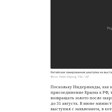
Китайская лакированная шкатулка на выстав
Фото: Peter Dejong, File / AP
Поскольку Нидерланды, как и
присоединение Крыма к РФ, т
возвращать золото после зак
до 31 августа. В июне минис
выступил с заявлением, в ко