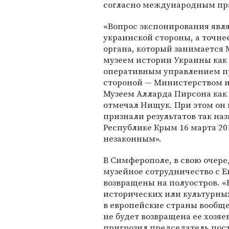
согласно международным пра
«Вопрос экспонирования яв
украинской стороны, а точне
органа, который занимаетс
музеем истории Украины как
оперативным управлением п
стороной — Министерством 
Музеем Алларда Пирсона как
отмечал Нищук. При этом он
признали результатов так н
Республике Крым 16 марта 20
незаконным».
В Симферополе, в свою очере
музейное сотрудничество с Е
возвращены на полуостров. «
исторических или культурны
в европейские страны вообще
не будет возвращена ее хозя
пригрозил председатель пос