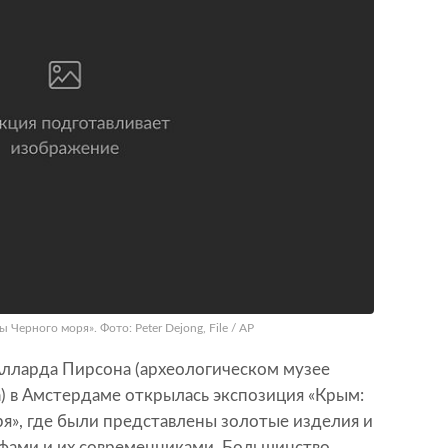
Черного моря». Фото: Peter Dejong, File / AP
Алларда Пирсона (археологическом музее
) в Амстердаме открылась экспозиция «Крым:
я», где были представлены золотые изделия и
фами и их современниками. Большинство