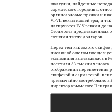
шкатулки, найденные неподал
сарматского городища, относя
орлиноголовые пряжки и пла
VI-VII векам нашей эры, и та
датируются IV-V веками до н
Стоимость представленных об
сотнями тысяч долларов.
Перед тем как золото скифов
писали об ошеломляющем усп
экспозиция выставлялась в Ре
посетили 53 тысячи человек. 
отображении переплетения р
скифской и сарматской, цен
чрезвычайно востребовано в 
директор крымского Централ