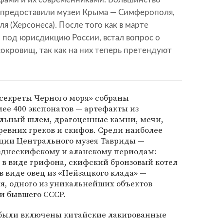
 предоставили музеи Крыма — Симферополя,
ля (Херсонеса). После того как в марте
 под юрисдикцию России, встал вопрос о
окровищ, так как на них теперь претендуют
 секреты Черного моря» собраны
лее 400 экспонатов — артефакты из
альный шлем, драгоценные камни, мечи,
евних греков и скифов. Среди наиболее
кции Центрального музея Тавриды —
зднескифскому и аланскому периодам:
 в виде грифона, скифский бронзовый котел
в виде овец из «Нейзацкого клада» —
уя, одного из уникальнейших объектов
и бывшего СССР.
 были включены китайские лакированные