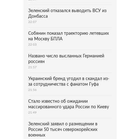
Зеленский отказался выводить ВСУ из
Донбасса
22:07
Собянин показал траекторию летевших
на Москву БПЛА
22:03
Названо число высланных Германией
россиян
21:57
Украинский бренд угодил в скандал из-
за сотрудничества с фанатом Гуфа
21:56
Стало известно об ожидании
массированного удара России по Киеву
21:49
Зеленский заявил о размещении в
России 50 тысяч северокорейских
военных