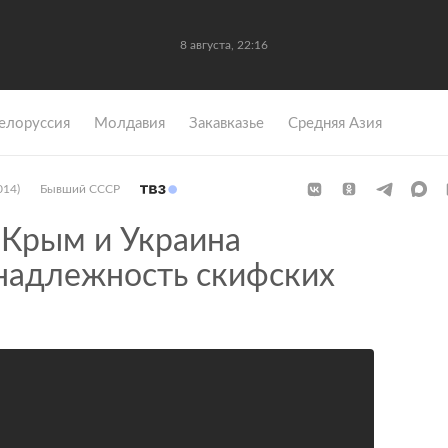
8 августа, 22:16
елоруссия
Молдавия
Закавказье
Средняя Азия
014)
Бывший СССР
Крым и Украина
надлежность скифских