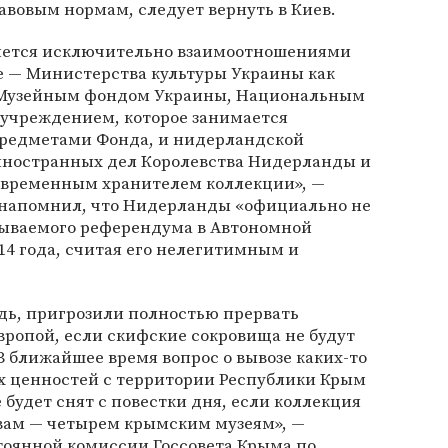
вовым нормам, следует вернуть в Киев.
ляется исключительно взаимоотношениями
е — Министерства культуры Украины как
я Музейным фондом Украины, Национальным
 учреждением, которое занимается
редметами Фонда, и нидерландской
иностранных дел Королевства Нидерланды и
 временным хранителем коллекции», —
 напомнил, что Нидерланды «официально не
азываемого референдума в Автономной
14 года, считая его нелегитимным и
дь, пригрозили полностью прервать
вропой, если скифские сокровища не будут
В ближайшее время вопрос о вывозе каких-то
х ценностей с территории Республики Крым
 будет снят с повестки дня, если коллекция
евам — четырем крымским музеям», —
тоянной комиссии Госсовета Крыма по