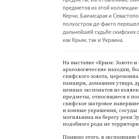
предметов из этой коллекции
Керчи, Бахчисарая и Севастопо
полуостров де-факто перешел
дальнейшей судьбе скифских с
как Крым, так и Украина.
На выставке «Крым: Золото и
археологические находки, бо
скифского золота, церемони
панцири, домашняя утварь др
ценных экспонатов из колле
предметы, относящиеся к по
скифское шатровое навершие
и конные украшения, сосуды 
могильника на берегу реки З
подобного рода не территори
Помимо этого, в экспозицию