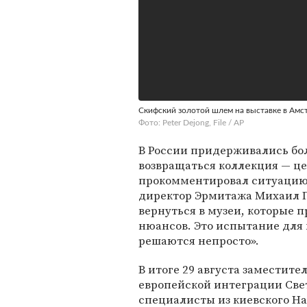
Скифский золотой шлем на выставке в Амсте
Фото: Peter Dejong, File / AP
В России придерживались бол
возвращаться коллекция — це
прокомментировал ситуацию 
директор Эрмитажа Михаил П
вернуться в музеи, которые 
нюансов. Это испытание для
решаются непросто».
В итоге 29 августа заместит
европейской интеграции Све
специалисты из киевского На