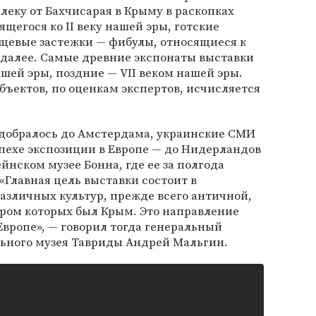
еку от Бахчисарая в Крыму в раскопках
щегося ко II веку нашей эры, готские
щевые застежки — фибулы, относящиеся к
к далее. Самые древние экспонаты выставки
ашей эры, поздние — VII веком нашей эры.
ъектов, по оценкам экспертов, исчисляется
 добралось до Амстердама, украинские СМИ
ехе экспозиции в Европе — до Нидерландов
йнском музее Бонна, где ее за полгода
«Главная цель выставки состоит в
азличных культур, прежде всего античной,
тром которых был Крым. Это направление
Европе», — говорил тогда генеральный
ьного музея Тавриды Андрей Мальгин.