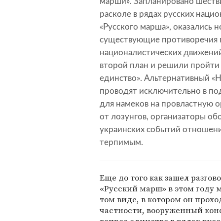
марши». Запланировано шествие
расколе в рядах русских наци
«Русского марша», оказались 
существующие противоречия п
националистических движений
второй план и решили пройти
единство». Альтернативный «
проводят исключительно в по
для намеков на провластную о
от лозунгов, организаторы об
украинских событий отношени
терпимым.
Еще до того как зашел разгов
«Русский марш» в этом году м
том виде, в котором он прохо
частности, вооруженный кон