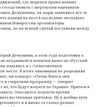
движений, где шеренги православных
о соседствовать с шеренгами язычников-
словам Демушкина, на марш заявились все те
что ходили на него в последние несколько
вников Новороссии организаторы
онны, но на всякий случай поставили между
итрий Демушкин, в этом году подготовка к
сле неудавшейся попытки вывести «Русский
мы начались и с согласованием
м месте. В итоге чиновники не разрешили
нг, ни концерт. «Очень боятся они
го и сократили программу, — говорит
 их, что будут лозунги по Украине. Причем в
ликта. Опасаются лозунгов против
вительственных кричалок. Ну и вообще кучу
гкомитет и я лично от самых разных