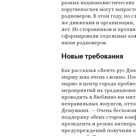
разных националистических 
хоругвеносцев могут запрост
родноверов. В этом году, по 
же движения и организации, 
лет. Из сторонников и проти
сформировали отдельные кол
ними родноверов.
Новые требования
Как рассказал «Ленте.ру» Дм
маршу шла очень сложно. По
марш» в центр города пробле
мероприятий на традиционно
проводить в Люблино ни мити
неправильных лозунгов, отто
Демушкин. — Очень беспокоит
поддержку обеих сторон конф
президента и резких антипра
предупреждений получили ор