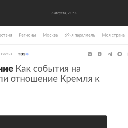
6 августа, 21:54
ствия
Регионы
Москва
69-я параллель
Моя страна
Россия
ние
Как события на
ли отношение Кремля к
о