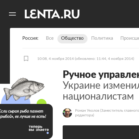
11
A
Россия
Все
Общество
Политика
Происше
10:08, 4 ноября 2014
(обновлено: 11:44, 4 ноября 2014)
Ручное управле
Украине измени
националистам
Роман Уколов
(Заместитель главног
Если сырая рыба пахнет
редактора)
«рыбой», ее лучше не есть!