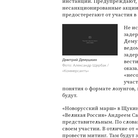
инстанций. Предупреждают, ч
несанкционированные акции 
предостерегают от участия в 
Не ис
задер
Дему
ведом
задер
вести
Дмитрий Демушкин
Фото: Александр Щербак /
оказа
«Коммерсантъ»
«несо
участ
понятия о формате лозунгов,
будут.
«Новорусский марш» в Щукин
«Великая Россия» Андреем С
представительным. По словам
своем участии. В отличие от
провести митинг. Там будут 