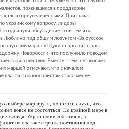
 и в Москве. При этом уже ясно, что слухи о
оналистов, появившиеся в преддверии
несколько преувеличенными. Признавая
о украинскому вопросу, лидеры
 отодвинули обсуждение этой темы на
 в Люблино под общим лозунгом «За русское
Новорусский марш» в Щукино организаторы
ддержку Новороссии, что послужило поводом
риентацию шествия. Вместе с тем, независимо
оих маршей отмечают, что с началом
е власти к националистам стало менее
ор о выборе маршрута, поползли слухи, что
ожет вовсе не состояться. По крайней мере в
дил всегда. Украинские события и, в
фликт на востоке страны поставили под