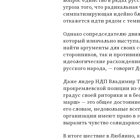
вопрос единство в рядах рус
угроза того, что радикальная
симпатизирующая идейно бл
откажется идти рядом с теми
Однако сопредседателю дви
который изначально выступал
найти аргументы для своих с
сторонников, так и противни
идеологические расхождения,
русского народа, — говорит 
Даже лидер НДП Владимир То
прокремлевской позиции из-
градус своей риторики и в бе
марш» — это общее достояние
его словам, недовольные все
организации имеют право в э
выразить чувство солидарнос
В итоге шествие в Люблино, 