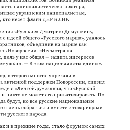
ских националистов. Возникла реальная
 часть националистического лагеря,
изким украинским националистам,
, кто несет флаги ДНР и ЛНР.
жения «Русские» Дмитрию Демушкину,
 с идеей общего «Русского марша», удалось
оратников, объединив на марше как
ков Новороссии. «Несмотря на
 цель у нас общая — защита интересов
Демушкин. — В этом националисты едины».
р, которого многие упрекали в
за активной поддержки Новороссии, снизил
седе с «Лентой.ру» заявил, что «Русский
 и никто не может его приватизировать. По
гда будут, но все русские национальные
тот день собраться и вместе с товарищами
ти русского народа.
как и в прежние годы, стало форумом самых