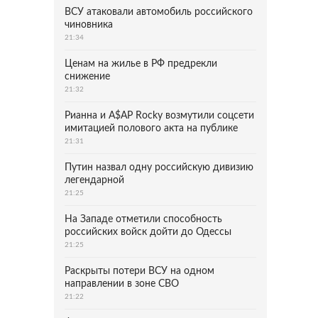
ВСУ атаковали автомобиль российского
чиновника
21:34
Ценам на жилье в РФ предрекли
снижение
21:32
Рианна и A$AP Rocky возмутили соцсети
имитацией полового акта на публике
21:31
Путин назвал одну российскую дивизию
легендарной
21:25
На Западе отметили способность
российских войск дойти до Одессы
21:25
Раскрыты потери ВСУ на одном
направлении в зоне СВО
21:22