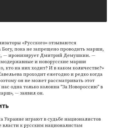
низаторы «Русского» отзываются
ва Богу, пока не запрещено проводить марши,
ы, — иронизирует Дмитрий Демушкин. —
самодержавные и новорусские марши
, кто на них ходит? И в каком количестве?»
Савельева проходит ежегодно и редко когда
Поэтому он не может рассматривать этот
У нас одна только колонна "За Новороссию" в
марш», — заявил он.
ить
а Украине играют в судьбе националистов
е власти к русским националистам