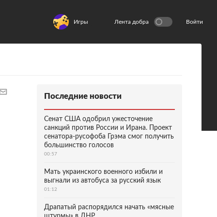
Игры
Лента добра
Войти
Последние новости
Сенат США одобрил ужесточение
санкций против России и Ирана. Проект
сенатора-русофоба Грэма смог получить
большинство голосов
00:57
Мать украинского военного избили и
выгнали из автобуса за русский язык
01:12
Драпатый распорядился начать «мясные
штурмы» в ДНР