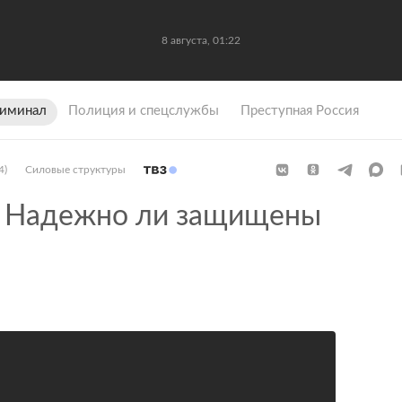
8 августа, 01:22
иминал
Полиция и спецслужбы
Преступная Россия
4)
Силовые структуры
Надежно ли защищены