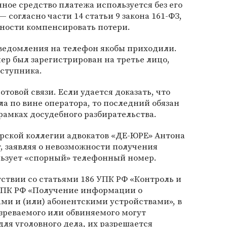
ное средство платежа используется без его
— согласно части 14 статьи 9 закона 161-ФЗ,
нности компенсировать потери.
уведомления на телефон якобы приходили.
мер был зарегистрирован на третье лицо,
еступника.
отовой связи. Если удается доказать, что
 по вине оператора, то последний обязан
 рамках досудебного разбирательства.
арской коллегии адвокатов «ДЕ-ЮРЕ» Антона
т, заявляя о невозможности получения
льзует «спорный» телефонный номер.
тствии со статьями 186 УПК РФ «Контроль и
.УПК РФ «Получение информации о
ми и (или) абонентскими устройствами», в
зреваемого или обвиняемого могут
ля уголовного дела, их разрешается