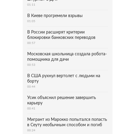
01:11
В Киеве прогремели взрывы
01:05
В России расширят критерии
блокировки банковских переводов
00:57
Московская школьница создала робота-
помощника для дачи
00:53
В США рухнул вертолет с людьми на
борту
00:44
Усик объяснил решение завершить
карьеру
00:41
Мигрант из Марокко попытался попасть
в Сеуту необычным способом и погиб
00:24