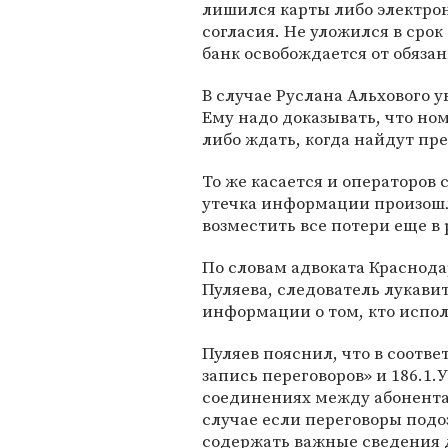
лишился карты либо электрон
согласия. Не уложился в срок 
банк освобождается от обяза
В случае Руслана Альхового 
Ему надо доказывать, что но
либо ждать, когда найдут пр
То же касается и операторов с
утечка информации произошла
возместить все потери еще в
По словам адвоката Краснод
Пуляева, следователь лукави
информации о том, кто испо
Пуляев пояснил, что в соотве
запись переговоров» и 186.1
соединениях между абонента
случае если переговоры подо
содержать важные сведения д