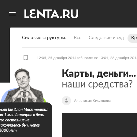
11
A
Силовые структуры
Все
Следствие и суд
Кр
12:05, 25 декабря 2014
(обновлено: 13:01, 26 декабря 201
Карты, деньги...
наши средства?
Анастасия Кислякова
Если бы Илон Маск тратил
по 1 млн долларов в день,
его состояние не
закончилось бы и через
2000 лет