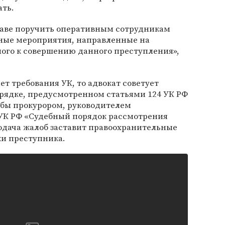
ать.
праве поручить оперативным сотрудникам
ные мероприятия, направленные на
ного к совершению данного преступления»,
т требования УК, то адвокат советует
орядке, предусмотренном статьями 124 УК РФ
бы прокурором, руководителем
 УК РФ «Судебный порядок рассмотрения
подача жалоб заставит правоохранительные
ки преступника.