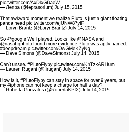
pic.twitter.com/AxDlxGBaeW
— Лепра (@leprasorium)
July 15, 2015
That awkward moment we realize Pluto is just a giant floating
panda head
pic.twitter.com/ejUNW87yfF
— Loryn Brantz (@LorynBrantz)
July 14, 2015
So
@google
Well played. Looks like
@NASA
and
@nasahqphoto
found more evidence Pluto was aptly named.
#deepdream
pic.twitter.com/OwGMeKZyNg
— Dave Simons (@DaveSimons)
July 14, 2015
Can't unsee.
#PlutoFlyby
pic.twitter.com/KhTzkARHum
— Lauren Rugani (@lirugani)
July 14, 2015
How is it,
#PlutoFlyby
can stay in space for over 9 years, but
my
#iphone
can not keep a charge for half a day?
— Roberta Gonzales (@RobertaKPIX)
July 14, 2015