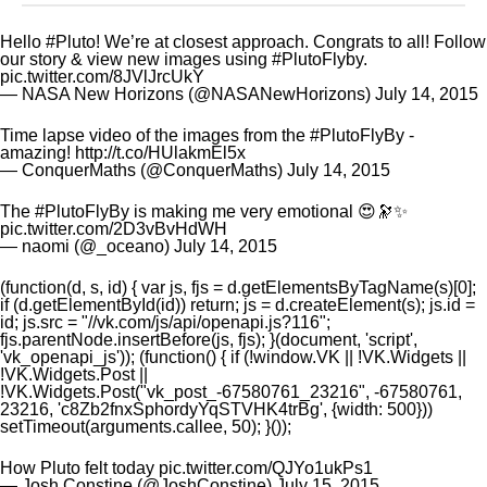
Hello
#Pluto
! We’re at closest approach. Congrats to all! Follow
our story & view new images using
#PlutoFlyby
.
pic.twitter.com/8JVlJrcUkY
— NASA New Horizons (@NASANewHorizons)
July 14, 2015
Time lapse video of the images from the
#PlutoFlyBy
-
amazing!
http://t.co/HUlakmEl5x
— ConquerMaths (@ConquerMaths)
July 14, 2015
The
#PlutoFlyBy
is making me very emotional 😍🔭✨
pic.twitter.com/2D3vBvHdWH
— naomi (@_oceano)
July 14, 2015
(function(d, s, id) { var js, fjs = d.getElementsByTagName(s)[0];
if (d.getElementById(id)) return; js = d.createElement(s); js.id =
id; js.src = "//vk.com/js/api/openapi.js?116";
fjs.parentNode.insertBefore(js, fjs); }(document, 'script',
'vk_openapi_js')); (function() { if (!window.VK || !VK.Widgets ||
!VK.Widgets.Post ||
!VK.Widgets.Post("vk_post_-67580761_23216", -67580761,
23216, 'c8Zb2fnxSphordyYqSTVHK4trBg', {width: 500}))
setTimeout(arguments.callee, 50); }());
How Pluto felt today
pic.twitter.com/QJYo1ukPs1
— Josh Constine (@JoshConstine)
July 15, 2015