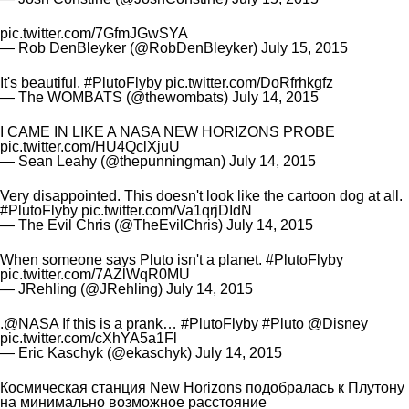
pic.twitter.com/7GfmJGwSYA
— Rob DenBleyker (@RobDenBleyker)
July 15, 2015
It's beautiful.
#PlutoFlyby
pic.twitter.com/DoRfrhkgfz
— The WOMBATS (@thewombats)
July 14, 2015
I CAME IN LIKE A NASA NEW HORIZONS PROBE
pic.twitter.com/HU4QclXjuU
— Sean Leahy (@thepunningman)
July 14, 2015
Very disappointed. This doesn't look like the cartoon dog at all.
#PlutoFlyby
pic.twitter.com/Va1qrjDIdN
— The Evil Chris (@TheEvilChris)
July 14, 2015
When someone says Pluto isn't a planet.
#PlutoFlyby
pic.twitter.com/7AZlWqR0MU
— JRehling (@JRehling)
July 14, 2015
.
@NASA
If this is a prank…
#PlutoFlyby
#Pluto
@Disney
pic.twitter.com/cXhYA5a1Fl
— Eric Kaschyk (@ekaschyk)
July 14, 2015
Космическая станция New Horizons подобралась к Плутону
на минимально возможное расстояние