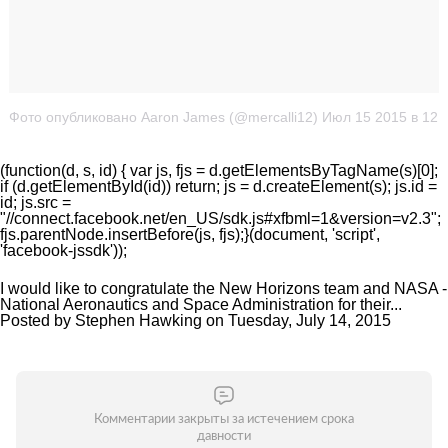
Фото опубликовано Aaron James (@mercalli12)
Июл 15 2015 в 12:
(function(d, s, id) { var js, fjs = d.getElementsByTagName(s)[0];
if (d.getElementById(id)) return; js = d.createElement(s); js.id =
id; js.src =
"//connect.facebook.net/en_US/sdk.js#xfbml=1&version=v2.3";
fjs.parentNode.insertBefore(js, fjs);}(document, 'script',
'facebook-jssdk'));
I would like to congratulate the New Horizons team and NASA -
National Aeronautics and Space Administration for their...
Posted by
Stephen Hawking
on
Tuesday, July 14, 2015
Комментарии закрыты за истечением срока
давности