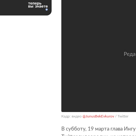
Кадр: видео
@JunusBekEvkurov
/ Twitter
В субботу, 19 марта глава Ин