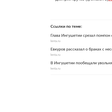
Ссылки по теме
Глава Ингушетии срезал помпон 
lenta.ru
Евкуров рассказал о браках с н
lenta.ru
В Ингушетии пообещали увольня
lenta.ru