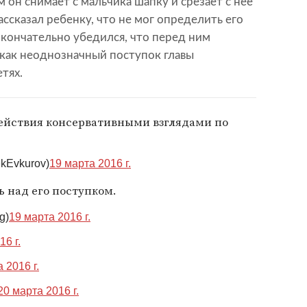
м он снимает с мальчика шапку и срезает с нее
ссказал ребенку, что не мог определить его
 окончательно убедился, что перед ним
, как неоднозначный поступок главы
тях.
действия консервативными взглядами по
kEvkurov)
19 марта 2016 г.
ь над его поступком.
g)
19 марта 2016 г.
16 г.
 2016 г.
20 марта 2016 г.