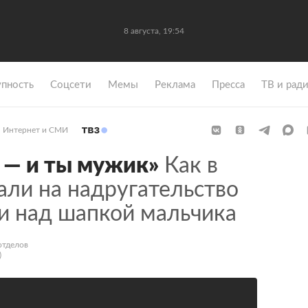
8 августа, 19:54
упность
Coцсети
Мемы
Реклама
Пресса
ТВ и рад
Интернет и СМИ
 — и ты мужик»
Как в
али на надругательство
и над шапкой мальчика
отделов
)