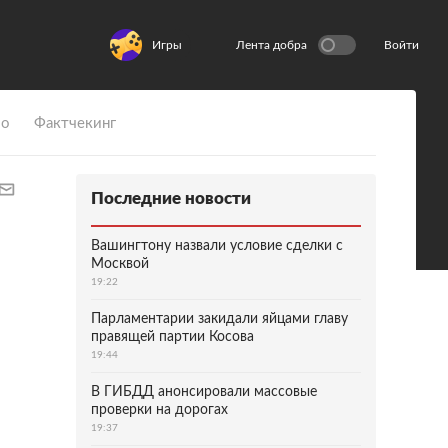
Игры
Лента добра
Войти
ио
Фактчекинг
Последние новости
Вашингтону назвали условие сделки с
Москвой
19:22
Парламентарии закидали яйцами главу
правящей партии Косова
19:44
В ГИБДД анонсировали массовые
проверки на дорогах
19:37