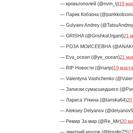
— кровьтополей (@nvm_lj)
19 мар
— Парик Кобзона (@parikkobzon
— Gulyaev Andrey (@TatsuAndrey
— GRISHA (@GrishkaUrgant)
21 м
— РОЗА МОИСЕЕВНА (@ANAK
— Eva_ocean (@ye_ocean)
21 мар
— RIP Новости (@riarip)
19 марта
— Valentyna Vashchenko (@Vale
— Записки сумасшедшего (@Pave
— Лариса Уткина (@lariska64)
20
— Aleksey Delyanov (@delyanov5
— Ремир За мир (@Re_Mir)
20 ма
— дмитрий крутов (@timafei75)
21