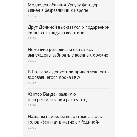
Медведев обвинил Урсулу фон дер
Ляйен в безразличии к Европе
19:35
Друг Долиной высказался о подаренной
ей после скандала квартире
19:26
Немецкие резервисты оказались
вынуждены забирать у военных оружие
19:21
В Болгарии допустили принадлежность
взорвавшегося дрона ВСУ
19:12
Хантер Байден заявил о
прогрессировании рака у отца
19:10
Названы наиболее вероятные авторы
голов «Зенита» в матче с «Родиной»
19:01