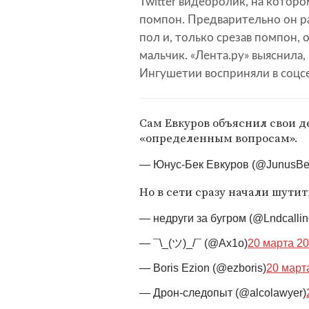
Twitter видеоролик, на которо
помпон. Предварительно он ра
пол и, только срезав помпон,
мальчик. «Лента.ру» выяснила
Ингушетии восприняли в соцсе
Сам Евкуров объяснил свои 
«определенным вопросам».
— Юнус-Бек Евкуров (@JunusBe
Но в сети сразу начали шутит
— недруги за бугром (@Lndcallin
— ¯\_(ツ)_/¯ (@Ax1o)
20 марта 20
— Boris Ezion (@ezboris)
20 марта
— Дрон-следопыт (@alcolawyer)