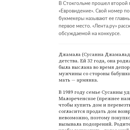
В Стокгольме прошел второй 
«Евровидение». Свой номер по
букмекеры называют ее главны
первое место. «Лента.ру» расс
обсуждаемой на конкурсе.
Джамала (Сусанна Джамаладд
детства. Ей 32 года, она роди
была выслана во время депор
мужчины со стороны бабушки 
мать — армянка.
В 1989 году семье Сусанны уд
Малореченское (прежнее назва
чтобы купить дом и перевезти
согласится продать дом воз
невозможно, поэтому покупко
вызывала подозрений. Родит