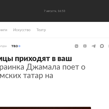
7 августа, 16:53
ниги
Искусство
Театр
ьтура
мцы приходят в ваш
раинка Джамала поет о
мских татар на