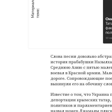
М
а
т
р
и
а
л
ы
п
о
т
е
м
е
е
:
Он
Тат
фак
пол
10 м
Слова песни довольно абстра
история прабабушки Назылхан
Среднюю Азию с пятью мален
воевал в Красной армии. Мал
дороге. Сопровождающие пое
выкинули его на обочину сло
Известие о том, что Украина 
депортации крымских татар,
политиков и парламентариев
назвал номер Джамалы пляско