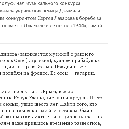
полуфинал музыкального конкурса
казала украинская певица Джамала —
м конкурентом Сергея Лазарева в борьбе за
казывает о Джамале и ее песне «1944», самой
инова) занимается музыкой с раннего
лась в Оше (Киргизия), куда ее прабабушка
тации татар из Крыма. Прадед и все
погибли на фронте. Ее отец — татарин,
алось вернуться в Крым, в село
ние Кучук-Узень), где жили предки. На то,
 семью, ушло шесть лет. Найти того, кто
вращающимся крымским татарам, было
й занималась мать, чья национальность не
елям даже пришлось временно развестись,