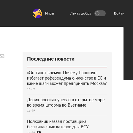
Игры
Лента добра
Войти
Последние новости
«Он тянет время». Почему Пашинян
избегает референдума о членстве в ЕС и
какие шаги может предпринять Москва?
16:39
Двоих россиян унесло в открытое море
во время шторма во Вьетнаме
16:49
Полковник назвал поставщика
безэкипажных катеров для ВСУ
16:46