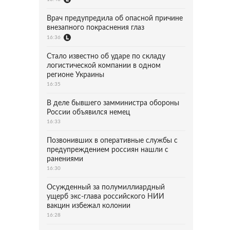
Врач предупредила об опасной причине
внезапного покраснения глаз
16:36
Стало известно об ударе по складу
логистической компании в одном
регионе Украины
16:35
В деле бывшего замминистра обороны
России объявился немец
16:33
Позвонивших в оперативные службы с
предупреждением россиян нашли с
ранениями
16:30
Осужденный за полумиллиардный
ущерб экс-глава российского НИИ
вакцин избежал колонии
16:28