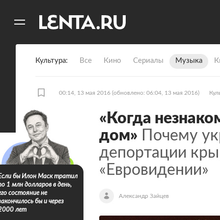
11
A
Культура
Все
Кино
Сериалы
Музыка
К
00:14, 13 мая 2016
(обновлено: 06:04, 13 мая 2016)
Кул
«Когда незнако
дом»
Почему ук
депортации кры
«Евровидении»
Если бы Илон Маск тратил
по 1 млн долларов в день,
его состояние не
Александр Зайцев
закончилось бы и через
2000 лет