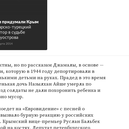
и придумали Крым
арско-турецкий
тор в судьбе
уострова
арта 2014
ктны, но по рассказам Джамалы, в основе —
, которую в 1944 году депортировали в
ькими детьми на руках. Прадед в это время
енькая дочь Назылхан Айше умерла по
зд солдаты не дали похоронить ребенка и
вно мусор.
поедет на «Евровидение» с песней о
 вызвало бурную реакцию у российских
. Крымский вице-премьер Руслан Бальбек
й на костях. Депутат петербургского