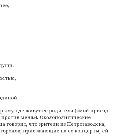
щее,
 души.
остью,
одиной.
Крыму, где живут ее родители («мой приезд
 против меня»). Околополитические
а говорит, что зрители из Петрозаводска,
городов, приезжающие на ее концерты, ей