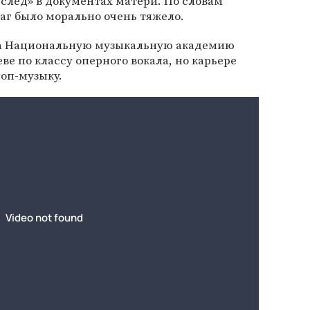
след» в документах матери. По словам
аг было морально очень тяжело.
ла Национальную музыкальную академию
ве по классу оперного вокала, но карьере
оп-музыку.