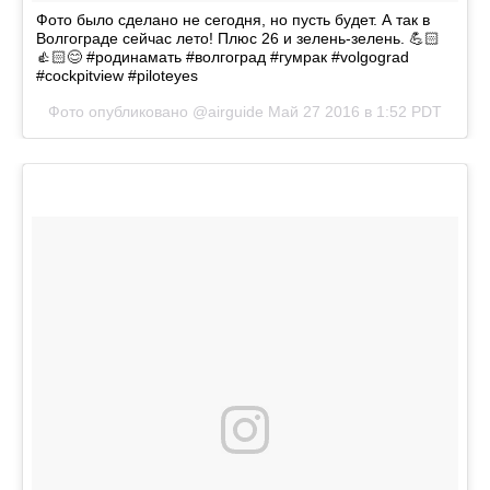
Фото было сделано не сегодня, но пусть будет. А так в
Волгограде сейчас лето! Плюс 26 и зелень-зелень. 💪🏻
👍🏻😊 #родинамать #волгоград #гумрак #volgograd
#cockpitview #piloteyes
Фото опубликовано @airguide
Май 27 2016 в 1:52 PDT