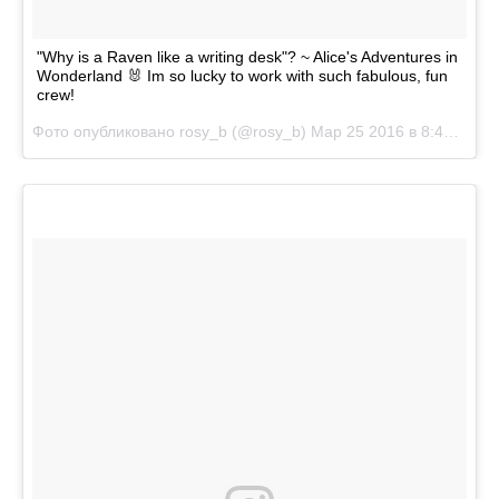
"Why is a Raven like a writing desk"? ~ Alice's Adventures in
Wonderland 🐰 Im so lucky to work with such fabulous, fun
crew!
Фото опубликовано rosy_b (@rosy_b)
Мар 25 2016 в 8:47 PDT