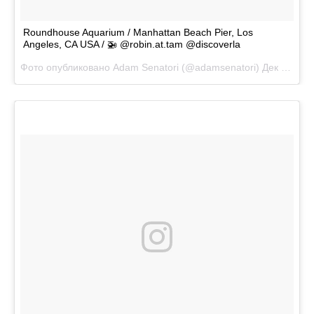
Roundhouse Aquarium / Manhattan Beach Pier, Los
Angeles, CA USA / 🚁 @robin.at.tam @discoverla
Фото опубликовано Adam Senatori (@adamsenatori)
Дек 27 2015 в 7:30 PST