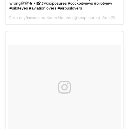
wrong💯💯🔥 • 📸:@knxposures #cockpitviews #pilotview
#piloteyes #aviationlovers #airbuslovers
Фото опубликовано Karim Nafatni (@knxposures)
Июл 23 2016 в 1:28 PDT