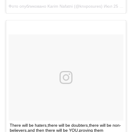
Фото опубликовано Karim Nafatni (@knxposures)
Июл 25 2016 в 3:12 PDT
There will be haters,there will be doubters,there will be non-
believers,and then there will be YOU,proving them