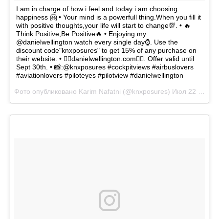
I am in charge of how i feel and today i am choosing
happiness 🤗 • Your mind is a powerfull thing.When you fill it
with positive thoughts,your life will start to change💯. • 🔥
Think Positive,Be Positive🔥 • Enjoying my
@danielwellington watch every single day⌚️. Use the
discount code"knxposures" to get 15% of any purchase on
their website. • 👉🏻danielwellington.com👈🏻. Offer valid until
Sept 30th. • 📸:@knxposures #cockpitviews #airbuslovers
#aviationlovers #piloteyes #pilotview #danielwellington
Фото опубликовано Karim Nafatni (@knxposures)
Июл 22 2016 в 2:54 PDT