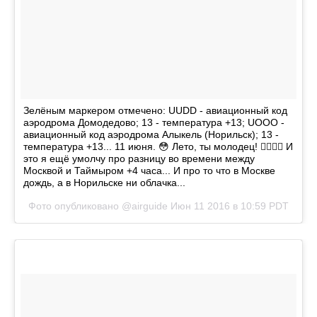
Зелёным маркером отмечено: UUDD - авиационный код
аэродрома Домодедово; 13 - температура +13; UOOO -
авиационный код аэродрома Алыкель (Норильск); 13 -
температура +13... 11 июня. 😳 Лето, ты молодец! 👍🏻💪🏻 И
это я ещё умолчу про разницу во времени между
Москвой и Таймыром +4 часа... И про то что в Москве
дождь, а в Норильске ни облачка...
Фото опубликовано @airguide
Июн 11 2016 в 10:59 PDT