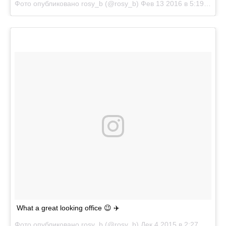
Фото опубликовано rosy_b (@rosy_b)
Фев 13 2016 в 5:19 PST
What a great looking office 😉 ✈️
Фото опубликовано rosy_b (@rosy_b)
Дек 4 2015 в 2:27 PST