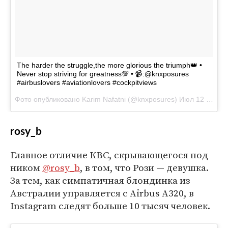
The harder the struggle,the more glorious the triumph👑 •
Never stop striving for greatness💯 • 📹:@knxposures
#airbuslovers #aviationlovers #cockpitviews
Фото опубликовано Karim Nafatni (@knxposures)
Июл 12 2016 в 6:12 PDT
rosy_b
Главное отличие КВС, скрывающегося под
ником
@rosy_b
, в том, что Рози — девушка.
За тем, как симпатичная блондинка из
Австралии управляется с Airbus A320, в
Instagram следят больше 10 тысяч человек.