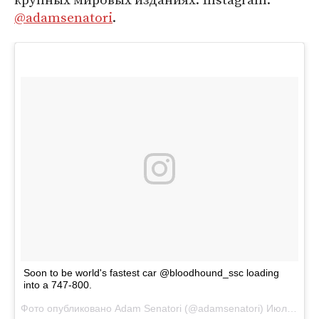
@adamsenatori
.
Soon to be world's fastest car @bloodhound_ssc loading
into a 747-800.
Фото опубликовано Adam Senatori (@adamsenatori)
Июл 14 2016 в 2:52 PDT