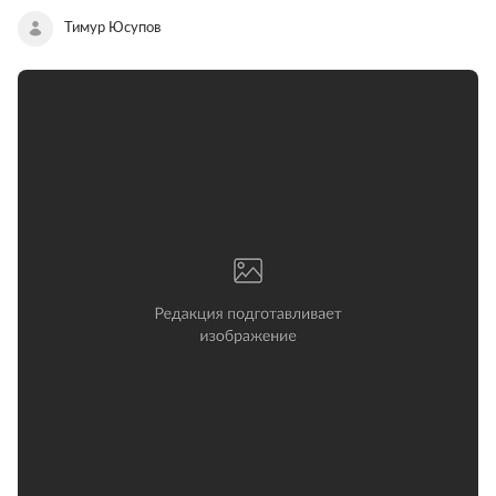
Тимур Юсупов