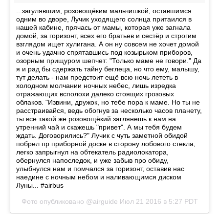
...загулявшим, розовощёким мальчишкой, оставшимся
одним во дворе, Лучик уходящего солнца притаился в
нашей кабине, прячась от мамы, которая уже загнала
домой, за горизонт, всех его братьев и сестёр и строгим
взглядом ищет хулигана. А он ну совсем не хочет домой
и очень удачно спрятавшись под козырьком приборов,
озорным прищуром шепчет: "Только маме не говори." Да
я и рад бы сдержать тайну беглеца, но что ему, малышу,
тут делать - нам предстоит ещё всю ночь лететь в
холодном молчании ночных небес, лишь изредка
отражающих всполохи далеко стоящих грозовых
облаков. "Извини, дружок, но тебе пора к маме. Но ты не
расстраивайся, ведь обогнув за несколько часов планету,
ты все такой же розовощёкий заглянешь к нам на
утренний чай и скажешь "привет". А мы тебя будем
ждать. Договорились?" Лучик с чуть заметной обидой
побрел пр приборной доске в сторону лобового стекла,
легко запрыгнул на обтекатель радиолокатора,
обернулся напоследок, и уже забыв про обиду,
улыбнулся нам и помчался за горизонт, оставив нас
наедине с ночным небом и наливающимся диском
Луны... #airbus
Фото опубликовано @airguide
Июл 21 2016 в 5:27 PDT