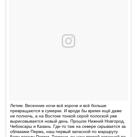
Летим. Весенние ночи всё короче и всё больше
превращаются в сумерки. И вроде бы время ещё даже
не полночь, а на Востоке тонкой серой полоской уже
вырисовывается новый день. Прошли Нижний Новгород,
Чебоксары и Казань. Где-то там на севере скрывается за
облаками Пермь, наш первый запасной по маршруту.
Беру погоду Перми, Тюмени, он наш второй запасной по