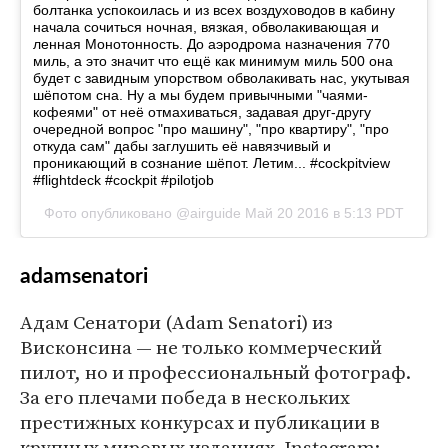
болтанка успокоилась и из всех воздуховодов в кабину
начала сочиться ночная, вязкая, обволакивающая и
ленная Монотонность. До аэродрома назначения 770
миль, а это значит что ещё как минимум миль 500 она
будет с завидным упорством обволакивать нас, укутывая
шёпотом сна. Ну а мы будем привычными "чаями-
кофеями" от неё отмахиваться, задавая друг-другу
очередной вопрос "про машину", "про квартиру", "про
откуда сам" дабы заглушить её навязчивый и
проникающий в сознание шёпот. Летим... #cockpitview
#flightdeck #cockpit #pilotjob
Фото опубликовано @airguide
Май 20 2016 в 5:13 PDT
adamsenatori
Адам Сенатори (Adam Senatori) из
Висконсина — не только коммерческий
пилот, но и профессиональный фотограф.
За его плечами победа в нескольких
престижных конкурсах и публикации в
крупных мировых изданиях. Instagram: