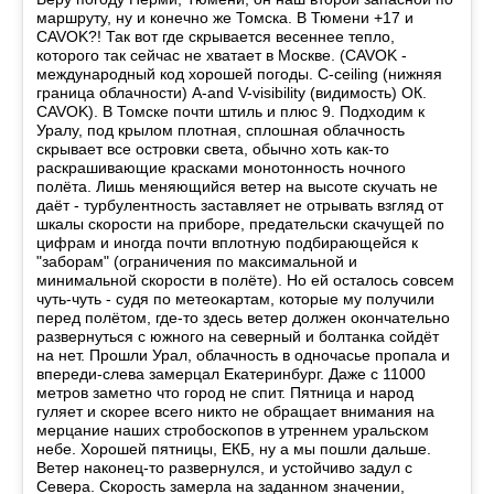
маршруту, ну и конечно же Томска. В Тюмени +17 и
CAVOK?! Так вот где скрывается весеннее тепло,
которого так сейчас не хватает в Москве. (CAVOK -
международный код хорошей погоды. С-ceiling (нижняя
граница облачности) А-and V-visibility (видимость) ОК.
CAVOK). В Томске почти штиль и плюс 9. Подходим к
Уралу, под крылом плотная, сплошная облачность
скрывает все островки света, обычно хоть как-то
раскрашивающие красками монотонность ночного
полёта. Лишь меняющийся ветер на высоте скучать не
даёт - турбулентность заставляет не отрывать взгляд от
шкалы скорости на приборе, предательски скачущей по
цифрам и иногда почти вплотную подбирающейся к
"заборам" (ограничения по максимальной и
минимальной скорости в полёте). Но ей осталось совсем
чуть-чуть - судя по метеокартам, которые му получили
перед полётом, где-то здесь ветер должен окончательно
развернуться с южного на северный и болтанка сойдёт
на нет. Прошли Урал, облачность в одночасье пропала и
впереди-слева замерцал Екатеринбург. Даже с 11000
метров заметно что город не спит. Пятница и народ
гуляет и скорее всего никто не обращает внимания на
мерцание наших стробоскопов в утреннем уральском
небе. Хорошей пятницы, ЕКБ, ну а мы пошли дальше.
Ветер наконец-то развернулся, и устойчиво задул с
Севера. Скорость замерла на заданном значении,