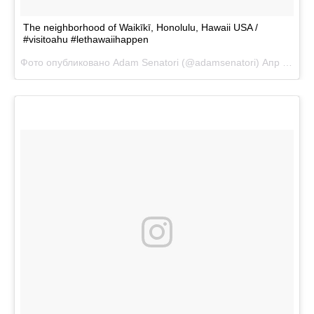
The neighborhood of Waikīkī, Honolulu, Hawaii USA /
#visitoahu #lethawaiihappen
Фото опубликовано Adam Senatori (@adamsenatori)
Апр 19 2016 в 6:37 PDT