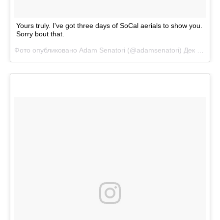
Yours truly. I've got three days of SoCal aerials to show you.
Sorry bout that.
Фото опубликовано Adam Senatori (@adamsenatori)
Дек 4 2015 в 5:28 PST