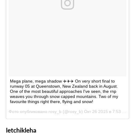
Mega plane, mega shadow ✈️✈️✈️ On very short final to
runway 05 at Queenstown, New Zealand back in August.
One of the most beautiful approaches I've seen, the rnp
weaves you through snow capped mountains. Two of my
favourite things right there, flying and snow!
Фото опубликовано rosy_b (@rosy_b)
Окт 26 2015 в 7:53 PDT
letchikleha