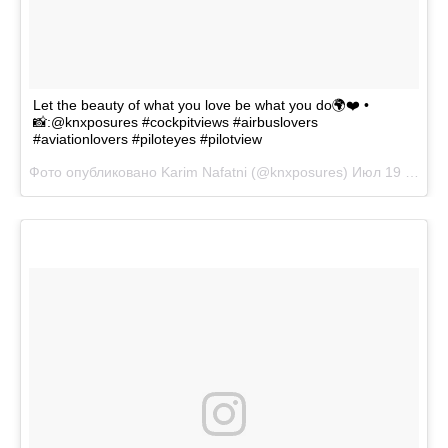
Let the beauty of what you love be what you do🌍❤️ •
📸:@knxposures #cockpitviews #airbuslovers
#aviationlovers #piloteyes #pilotview
Фото опубликовано Karim Nafatni (@knxposures)
Июл 19 2016 в 12:53 PDT