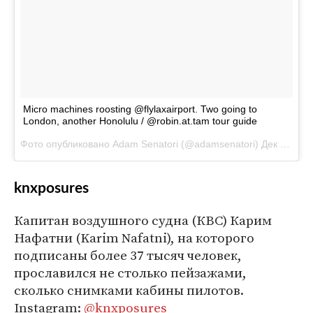
Micro machines roosting @flylaxairport. Two going to
London, another Honolulu / @robin.at.tam tour guide
Фото опубликовано Adam Senatori (@adamsenatori)
Дек 6 2015 в 6:57 PST
knxposures
Капитан воздушного судна (КВС) Карим
Нафатни (Karim Nafatni), на которого
подписаны более 37 тысяч человек,
прославился не столько пейзажами,
сколько снимками кабины пилотов.
Instagram:
@knxposures