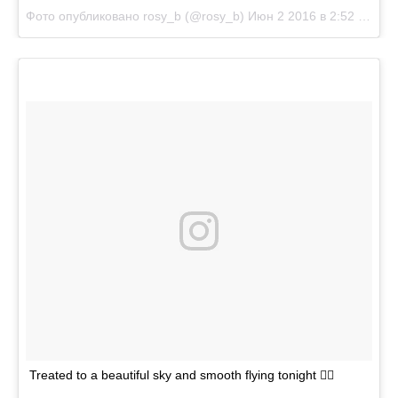
Фото опубликовано rosy_b (@rosy_b)
Июн 2 2016 в 2:52 PDT
Treated to a beautiful sky and smooth flying tonight ✌🏻