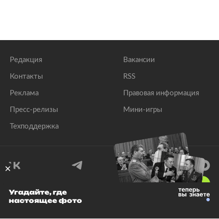
Редакция
Вакансии
Контакты
RSS
Реклама
Правовая информация
Пресс-релизы
Мини-игры
Техподдержка
18
+
Угадайте, где
настоящее фото
© 1999–2026 Все права защищены.
ООО «Лента.Ру»