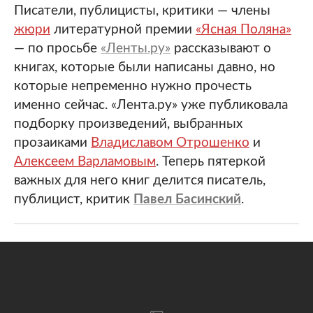
Писатели, публицисты, критики — члены
жюри
литературной премии
«Ясная Поляна»
— по просьбе
«Ленты.ру»
рассказывают о
книгах, которые были написаны давно, но
которые непременно нужно прочесть
именно сейчас. «Лента.ру» уже публиковала
подборку произведений, выбранных
прозаиками
Владиславом Отрошенко
и
Алексеем Варламовым
. Теперь пятеркой
важных для него книг делится писатель,
публицист, критик
Павел Басинский
.