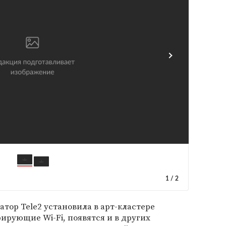
1
/
2
тор Tele2 установила в арт-кластере
ирующие Wi-Fi, появятся и в других