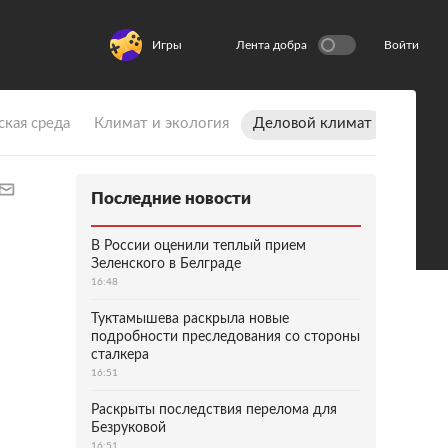
Игры
Лента добра
Войти
ская среда
Климат и экология
Деловой климат
Последние новости
В России оценили теплый прием
Зеленского в Белграде
16:48
Туктамышева раскрыла новые
подробности преследования со стороны
сталкера
16:51
Раскрыты последствия перелома для
Безруковой
16:51