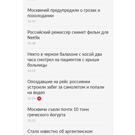
Москвичей предупредили о грозах и
похолодании
16:41
Российский режиссер снимет фильм для
Netflix
16:38
Некто в черном балахоне с косой два
часа смотрел на пациентов с крыши
больницы
16:31
Опоздавшие на рейс россиянки
устроили забег за самолетом и попали
на видео
16:24
Москвичи съели почти 10 тонн
греческого йогурта
16:23
Стало известно об аргентинском