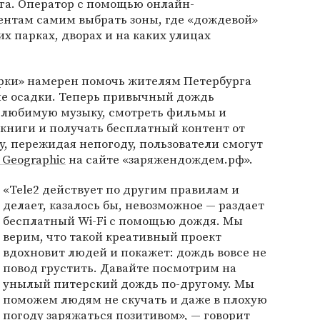
га. Оператор с помощью онлайн-
ентам самим выбрать зоны, где «дождевой»
их парках, дворах и на каких улицах
ерки» намерен помочь жителям Петербурга
ые осадки. Теперь привычный дождь
 любимую музыку, смотреть фильмы и
книги и получать бесплатный контент от
у, пережидая непогоду, пользователи смогут
l Geographic
на сайте «заряжендождем.рф».
«Tele2 действует по другим правилам и
делает, казалось бы, невозможное — раздает
бесплатный Wi-Fi с помощью дождя. Мы
верим, что такой креативный проект
вдохновит людей и покажет: дождь вовсе не
повод грустить. Давайте посмотрим на
унылый питерский дождь по-другому. Мы
поможем людям не скучать и даже в плохую
погоду заряжаться позитивом», — говорит