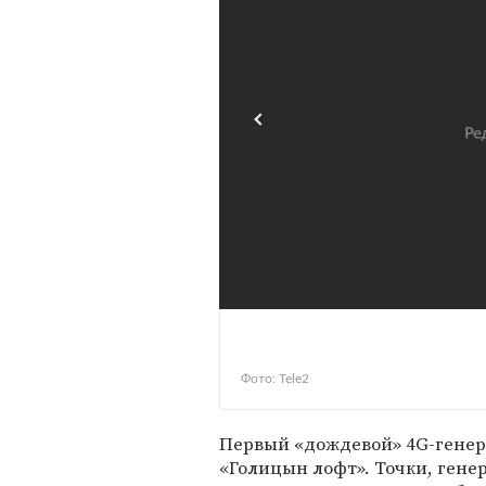
Фото: Tele2
Первый «дождевой» 4G-генера
«Голицын лофт». Точки, генер