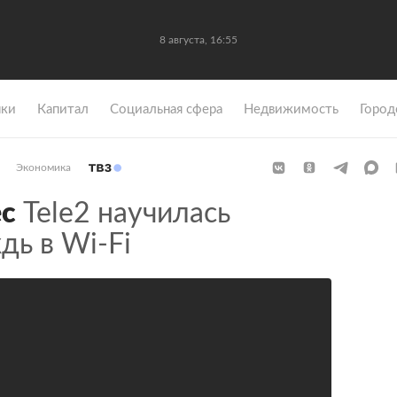
8 августа, 16:55
ки
Капитал
Социальная сфера
Недвижимость
Город
Экономика
ес
Tele2 научилась
дь в Wi-Fi