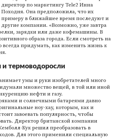
директор по маркетингу Tele2 Инна
Походня. Она предположила, что их
примеру в ближайшее время последуют и
другие компании. «Возможно, уже завтра
релки, зарядки или даже кофемашины. В
зитивного образа города. Если смотреть на
 всегда придумать, как изменить жизнь к
ня.
 и термоводоросли
анимает умы и руки изобретателей много
ридумали множество вещей, в той или иной
нкуренцию нефти и газу.
ряками и солнечными батареями давно
ригинальные ноу-хау, которым, как и
стоит завоевать популярность, чтобы
вать. Директор британской компании
 Кемболл-Кук решил преобразовать в
ходов. Для этого применили специальную