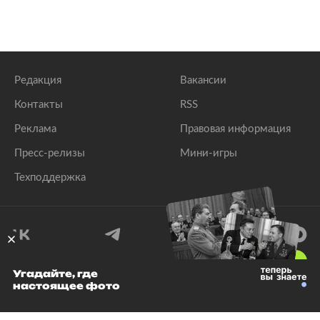
Редакция
Вакансии
Контакты
RSS
Реклама
Правовая информация
Пресс-релизы
Мини-игры
Техподдержка
18
+
Угадайте, где
настоящее фото
© 1999–2026 Все права защищены.
ООО «Лента.Ру»