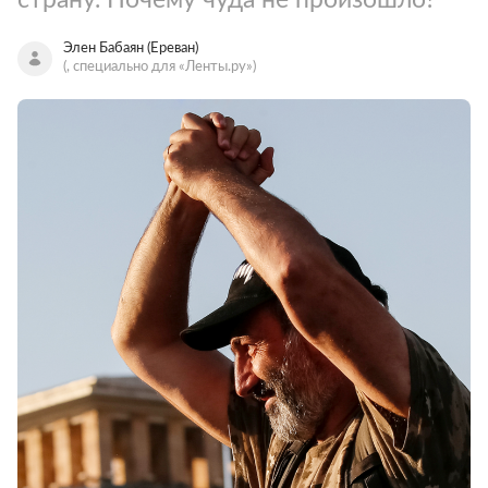
Элен Бабаян (Ереван)
(, специально для «Ленты.ру»)