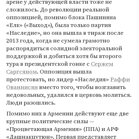
арене у действующей власти тоже не
сложилось. До революции реальной
оппозицией, помимо блока Пашиняна
«Елк» («Выход»), была только партия
«Наследие», но она вышла в тираж после
2013 года, когда не сумела грамотно
распорядиться солидной электоральной
поддержкой и добиться хотя бы второго
тура в президентской гонке с
Сержем
Саргсяном
. Оппозиция вышла
протестовать, но лидер «Наследия»
Раффи
Ованнисян
вместо того, чтобы возглавить
недовольных, удалился в церковь молиться.
Люди разошлись.
Помимо них в Армении действуют еще две
крупные политические силы —
«Процветающая Армения» (ППА) и АРФ
«Дашнакцутюн». Первая представляет