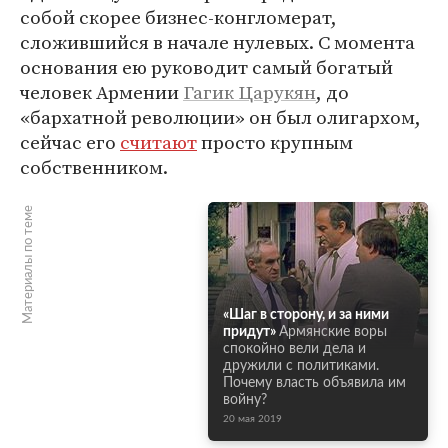
собой скорее бизнес-конгломерат,
сложившийся в начале нулевых. С момента
основания ею руководит самый богатый
человек Армении
Гагик Царукян
, до
«бархатной революции» он был олигархом,
сейчас его
считают
просто крупным
собственником.
Материалы по теме
«Шаг в сторону, и за ними
придут»
Армянские воры
спокойно вели дела и
дружили с политиками.
Почему власть объявила им
войну?
20 мая 2019