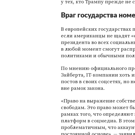
у тех, кто Трампу прежде не
Враг государства ном
В европейских государствах 
если американцы не щадят «с
президента во всех социальны
в любой момент смогут расп
политиками и обычными пол
По мнению официального пр
Зайберта, IT-компании хоть 
постов в своих соцсетях, но
вне рамок закона.
«Право на выражение собств
свободам. Это право может бы
рамках того, что определяют
платформ в соцмедиа. В этом
проблематичным, что аккаун
постоянной основе», — заяви