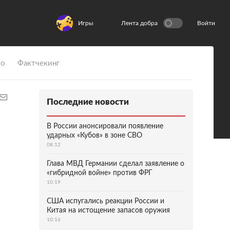
Игры
Лента добра
Войти
ио
Фактчекинг
Последние новости
В России анонсировали появление
ударных «Кубов» в зоне СВО
08:12
Глава МВД Германии сделал заявление о
«гибридной войне» против ФРГ
10:19
США испугались реакции России и
Китая на истощение запасов оружия
10:16