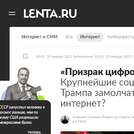
11
A
Интернет и СМИ
Все
Интернет
Киберпрест
00:01, 20 января 2021
(обновлено: 10:20, 20 января 2021)
«Призрак цифро
Крупнейшие соц
Трампа замолчат
интернет?
СССР запустил человека в
космос раньше, чем по
Алексей Глинкин
(Редактор отдела «
всему США разрешили
и СМИ»)
межрасовые браки