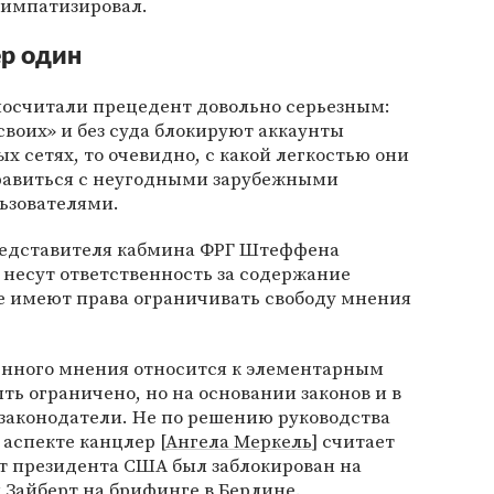
 симпатизировал.
ер один
посчитали прецедент довольно серьезным:
воих» и без суда блокируют аккаунты
х сетях, то очевидно, с какой легкостью они
равиться с неугодными зарубежными
ьзователями.
едставителя кабмина ФРГ Штеффена
и несут ответственность за содержание
 не имеют права ограничивать свободу мнения
енного мнения относится к элементарным
ть ограничено, но на основании законов и в
 законодатели. Не по решению руководства
 аспекте канцлер [
Ангела Меркель
] считает
т президента США был заблокирован на
л Зайберт на брифинге в Берлине.