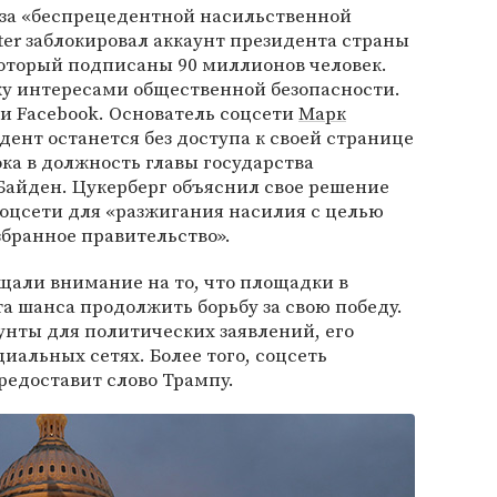
-за «беспрецедентной насильственной
ter заблокировал аккаунт президента страны
 который подписаны 90 миллионов человек.
ку интересами общественной безопасности.
 и Facebook. Основатель соцсети
Марк
дент останется без доступа к своей странице
ока в должность главы государства
Байден. Цукерберг объяснил свое решение
соцсети для «разжигания насилия с целью
бранное правительство».
щали внимание на то, что площадки в
 шанса продолжить борьбу за свою победу.
унты для политических заявлений, его
циальных сетях. Более того, соцсеть
предоставит слово Трампу.