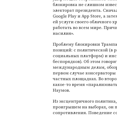
блокировка не слишком извес
электорат президента. Снача
Google
Play и App Store, а зат
ей услуги своего облачного х
работать во всем мире. Прич
насилия».
Проблему блокировки Трампа 
позиций: с политической (в 
социальных платформ) и инс
беспорядков). Об этом говори
международным делам, обоз
первом случае консерваторы 
частных площадках. Во второ
какое-то время «парализоват
Наумов.
Из эксцентричного политика,
проигрышем на выборах, он п
сопротивления. Поведение с