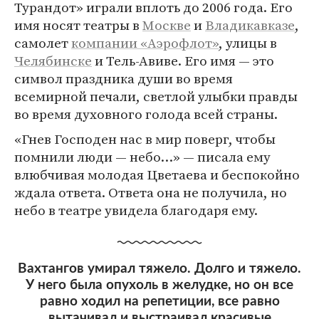
Турандот» играли вплоть до 2006 года. Его
имя носят театры в
Москве
и
Владикавказе
,
самолет
компании «Аэрофлот»
, улицы в
Челябинске
и Тель-Авиве. Его имя — это
символ праздника души во время
всемирной печали, светлой улыбки правды
во время духовного голода всей страны.
«Гнев Господен нас в мир поверг, чтобы
помнили люди — небо…» — писала ему
влюбчивая молодая Цветаева и беспокойно
ждала ответа. Ответа она не получила, но
небо в театре увидела благодаря ему.
Вахтангов умирал тяжело. Долго и тяжело.
У него была опухоль в желудке, но он все
равно ходил на репетиции, все равно
вытачивал и выстраивал красивые