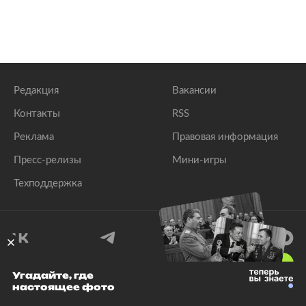
Редакция
Вакансии
Контакты
RSS
Реклама
Правовая информация
Пресс-релизы
Мини-игры
Техподдержка
18
+
Угадайте, где
настоящее фото
© 1999–2026 Все права защищены.
ООО «Лента.Ру»