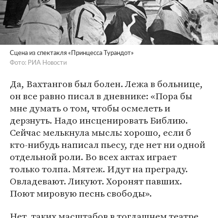
Сцена из спектакля «Принцесса Турандот»
Фото: РИА Новости
Да, Вахтангов был болен. Лежа в больнице,
он все равно писал в дневнике: «Пора бы
мне думать о том, чтобы осмелеть и
дерзнуть. Надо инсценировать Библию.
Сейчас мелькнула мысль: хорошо, если б
кто-нибудь написал пьесу, где нет ни одной
отдельной роли. Во всех актах играет
только толпа. Мятеж. Идут на преграду.
Овладевают. Ликуют. Хоронят павших.
Поют мировую песнь свободы».
Нет, таких масштабов в тогдашнем театре