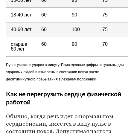
15-18 лет
60
93
75
18-40 лет
60
90
75
40-60 лет
60
100
75
стар­ше
60
90
70
60 лет
Пульс указан в ударах в минуту. Приведенные цифры актуальны для
здоровых людей и измерены в состоянии покоя после
десятиминутного пребывания в лежачем положении.
Как не перегрузить сердце физической
работой
Обычно, когда речь идет о нормальном
сердцебиении, имеется в виду пульс в
состоянии покоя. Допустимая частота