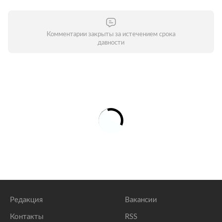
Комментарии закрыты за истечением срока
давности
Редакция
Вакансии
Контакты
RSS