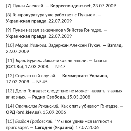
[7] Пукач Алексей. —
Корреспондент.net
, 23.07.2009
[8] Генпрокуратура уже работает с Пукачем. —
Украинская правда
, 22.07.2009
[9] Пукач назвал заказчиков убийства Гонгадзе. —
Украинская правда
, 22.07.2009
[10]
Мария Иванова
. Задержан Алексей Пукач. —
Взгляд
,
22.07.2009
[11]
Тарас Бурнос
. Заказчиков не нашли. —
Газета
(GZT.Ru)
, 17.03.2008. — №47
[12] Соучастный случай. —
Коммерсант Украина
,
17.03.2008. — № 45
[13] Дело Гонгадзе: следствие не может назвать главных
виновных. —
Радио Свобода
, 15.03.2008
[14]
Станислав Речинский
. Как опять убивают Гонгадзе. —
ОРД (ord.kiev.ua)
, 15.09.2006
[15]
Богдан Грабовский
. "Мы все удивимся мягкости
приговора". —
Сегодня (Украина)
, 17.07.2006