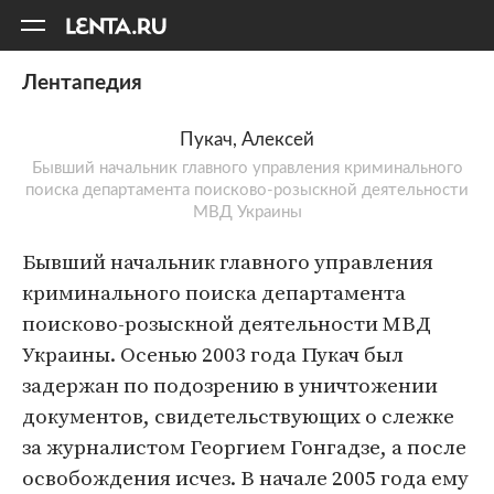
11
A
Лентапедия
Пукач, Алексей
Бывший начальник главного управления криминального
поиска департамента поисково-розыскной деятельности
МВД Украины
Бывший начальник главного управления
криминального поиска департамента
поисково-розыскной деятельности МВД
Украины. Осенью 2003 года Пукач был
задержан по подозрению в уничтожении
документов, свидетельствующих о слежке
за журналистом Георгием Гонгадзе, а после
освобождения исчез. В начале 2005 года ему