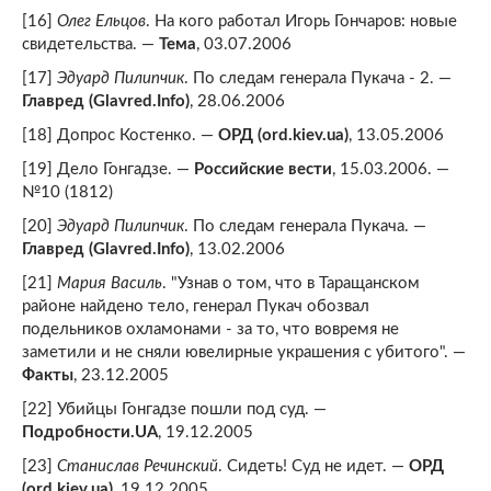
[16]
Олег Ельцов
. На кого работал Игорь Гончаров: новые
свидетельства. —
Тема
, 03.07.2006
[17]
Эдуард Пилипчик
. По следам генерала Пукача - 2. —
Главред (Glavred.Info)
, 28.06.2006
[18] Допрос Костенко. —
ОРД (ord.kiev.ua)
, 13.05.2006
[19] Дело Гонгадзе. —
Российские вести
, 15.03.2006. —
№10 (1812)
[20]
Эдуард Пилипчик
. По следам генерала Пукача. —
Главред (Glavred.Info)
, 13.02.2006
[21]
Мария Василь
. "Узнав о том, что в Таращанском
районе найдено тело, генерал Пукач обозвал
подельников охламонами - за то, что вовремя не
заметили и не сняли ювелирные украшения с убитого". —
Факты
, 23.12.2005
[22] Убийцы Гонгадзе пошли под суд. —
Подробности.UA
, 19.12.2005
[23]
Станислав Речинский
. Сидеть! Суд не идет. —
ОРД
(ord.kiev.ua)
, 19.12.2005