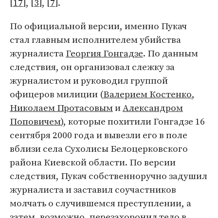
[
17
], [
3
], [
7
].
По официальной версии, именно Пукач
стал главным исполнителем убийства
журналиста
Георгия Гонгадзе
. По данным
следствия, он организовал слежку за
журналистом и руководил группой
офицеров милиции (
Валерием Костенко
,
Николаем Протасовым
и
Александром
Поповичем
), которые похитили Гонгадзе 16
сентября 2000 года и вывезли его в поле
вблизи села Сухолисы Белоцерковского
района Киевской области. По версии
следствия, Пукач собственноручно задушил
журналиста и заставил соучастников
молчать о случившемся преступлении, а
затем, возможно, перезахоронил тело в