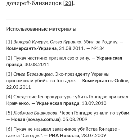
дочерей-близнецов [
20
].
Использованные материалы
[1]
Валерий Кучерук, Ольга Куришко
. Убил за Родину. —
Коммерсантъ-Украина
, 31.08.2011. — №134
[2] Пукач частично признал свою вину. —
Украинская
правда
, 30.08.2011
[3]
Ольга Березинцева
. Экс-президенту Украины
припомнили убийство Гонгадзе. —
Коммерсантъ-Online
,
22.03.2011
[4] Следствие Генпрокуратуры: убить Гонгадзе приказал
Кравченко. —
Украинская правда
, 13.09.2010
[5]
Людмила Башкирова
. Череп Гонгадзе узнали по зубам.
—
Новая (novaya.com.ua)
, 05.08.2009
[6] Пукач не называл заказчиков убийства Гонгадзе -
газета "Сегодня". —
РИА Новости
, 28.07.2009