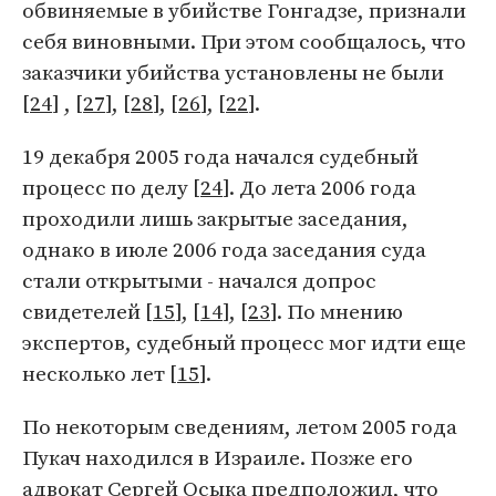
обвиняемые в убийстве Гонгадзе, признали
себя виновными. При этом сообщалось, что
заказчики убийства установлены не были
[
24
] , [
27
], [
28
], [
26
], [
22
].
19 декабря 2005 года начался судебный
процесс по делу [
24
]. До лета 2006 года
проходили лишь закрытые заседания,
однако в июле 2006 года заседания суда
стали открытыми - начался допрос
свидетелей [
15
], [
14
], [
23
]. По мнению
экспертов, судебный процесс мог идти еще
несколько лет [
15
].
По некоторым сведениям, летом 2005 года
Пукач находился в Израиле. Позже его
адвокат Сергей Осыка предположил, что