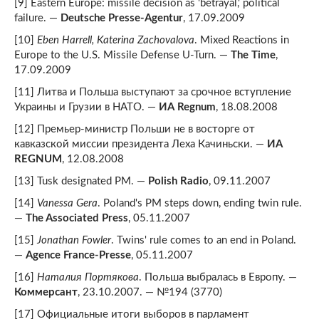
[9] Eastern Europe: missile decision as 'betrayal,' political
failure. —
Deutsche Presse-Agentur
, 17.09.2009
[10]
Eben Harrell, Katerina Zachovalova
. Mixed Reactions in
Europe to the U.S. Missile Defense U-Turn. —
The Time
,
17.09.2009
[11] Литва и Польша выступают за срочное вступление
Украины и Грузии в НАТО. —
ИА Regnum
, 18.08.2008
[12] Премьер-министр Польши не в восторге от
кавказской миссии президента Леха Качиньски. —
ИА
REGNUM
, 12.08.2008
[13] Tusk designated PM. —
Polish Radio
, 09.11.2007
[14]
Vanessa Gera
. Poland's PM steps down, ending twin rule.
—
The Associated Press
, 05.11.2007
[15]
Jonathan Fowler
. Twins' rule comes to an end in Poland.
—
Agence France-Presse
, 05.11.2007
[16]
Наталия Портякова
. Польша выбралась в Европу. —
Коммерсант
, 23.10.2007. — №194 (3770)
[17] Официальные итоги выборов в парламент