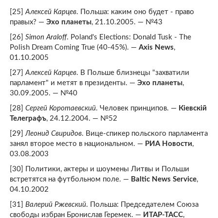
[25]
Алексей Карцев
. Польша: каким оно будет - право
правых? —
Эхо планеты
, 21.10.2005. — №43
[26]
Simon Araloff
. Poland's Elections: Donald Tusk - The
Polish Dream Coming True (40-45%). —
Axis News
,
01.10.2005
[27]
Алексей Карцев
. В Польше близнецы "захватили
парламент" и метят в президенты. —
Эхо планеты
,
30.09.2005. — №40
[28]
Сергей Коротаевский
. Человек принципов. —
Кiевскiй
Телеграфъ
, 24.12.2004. — №52
[29]
Леонид Свиридов
. Вице-спикер польского парламента
занял второе место в национальном. —
РИА Новости
,
03.08.2003
[30] Политики, актеры и шоумены Литвы и Польши
встретятся на футбольном поле. —
Baltic News Service
,
04.10.2002
[31]
Валерий Ржевский
. Польша: Председателем Союза
свободы избран Бронислав Геремек. —
ИТАР-ТАСС
,