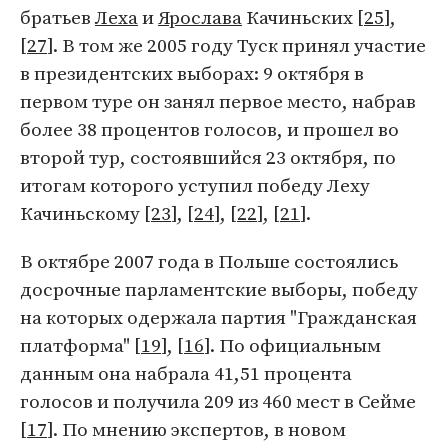
братьев
Леха
и
Ярослава
Качиньских [
25
],
[
27
]. В том же 2005 году Туск принял участие
в президентских выборах: 9 октября в
первом туре он занял первое место, набрав
более 38 процентов голосов, и прошел во
второй тур, состоявшийся 23 октября, по
итогам которого уступил победу Леху
Качиньскому [
23
], [
24
], [
22
], [
21
].
В октябре 2007 года в Польше состоялись
досрочные парламентские выборы, победу
на которых одержала партия "Гражданская
платформа" [
19
], [
16
]. По официальным
данным она набрала 41,51 процента
голосов и получила 209 из 460 мест в Сейме
[
17
]. По мнению экспертов, в новом