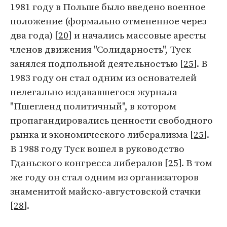
1981 году в Польше было введено военное
положение (формально отмененное через
два года) [
20
] и начались массовые аресты
членов движения "Солидарность", Туск
занялся подпольной деятельностью [
25
]. В
1983 году он стал одним из основателей
нелегально издававшегося журнала
"Пшегленд политичный", в котором
пропагандировались ценности свободного
рынка и экономического либерализма [
25
].
В 1988 году Туск вошел в руководство
Гданьского конгресса либералов [
25
]. В том
же году он стал одним из организаторов
знаменитой майско-августовской стачки
[
28
].