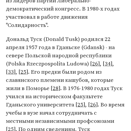
из лидеров партии Либерально-
демократический конгресс. В 1980-х годах
участвовал в работе движения
"Солидарность".
Дональд Туск (Donald Tusk) родился 22
апреля 1957 года в Гданьске (Gdansk) - на
севере Польской народной республики
(Polska Rzeczpospolita Ludowa) [
26
], [
34
],
[
33
], [
25
]. Его предки были родом из
славянского племени кашубов, которые
жили в Поморье [
28
]. В 1976-1980 годах Туск
учился на историческом факультете
Гданьского университета [
25
], [
26
]. Во время
учебы в вузе начал сотрудничать с
местными независимыми профсоюзами
[
25
]. По одним сведениям, Туск