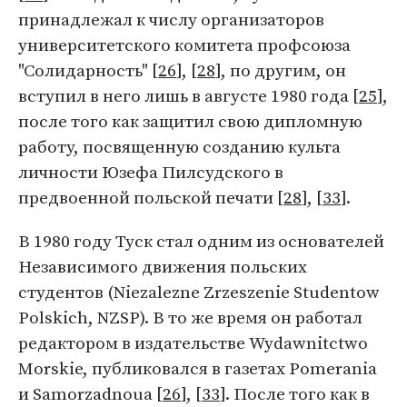
принадлежал к числу организаторов
университетского комитета профсоюза
"Солидарность" [
26
], [
28
], по другим, он
вступил в него лишь в августе 1980 года [
25
],
после того как защитил свою дипломную
работу, посвященную созданию культа
личности Юзефа Пилсудского в
предвоенной польской печати [
28
], [
33
].
В 1980 году Туск стал одним из основателей
Независимого движения польских
студентов (Niezalezne Zrzeszenie Studentow
Polskich, NZSP). В то же время он работал
редактором в издательстве Wydawnitctwo
Morskie, публиковался в газетах Pomerania
и Samorzadnoua [
26
], [
33
]. После того как в