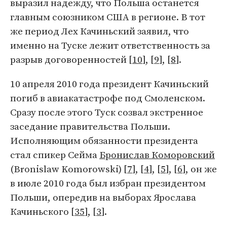
выразил надежду, что Польша останется
главным союзником США в регионе. В тот
же период Лех Качиньский заявил, что
именно на Туске лежит ответственность за
разрыв договоренностей [
10
], [
9
], [
8
].
10 апреля 2010 года президент Качиньский
погиб в авиакатастрофе под Смоленском.
Сразу после этого Туск созвал экстренное
заседание правительства Польши.
Исполняющим обязанности президента
стал спикер Сейма
Бронислав Коморовский
(Bronislaw Komorowski) [
7
], [
4
], [
5
], [
6
], он же
в июле 2010 года был избран президентом
Польши, опередив на выборах Ярослава
Качиньского [
35
], [
3
].