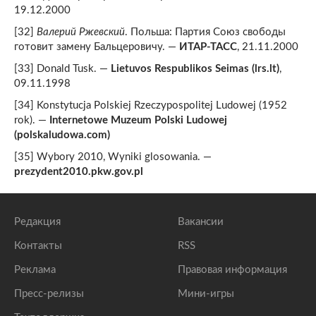
19.12.2000
[32]
Валерий Ржевский
. Польша: Партия Cоюз свободы
готовит замену Бальцеровичу. —
ИТАР-ТАСС
, 21.11.2000
[33] Donald Tusk. —
Lietuvos Respublikos Seimas (lrs.lt)
,
09.11.1998
[34] Konstytucja Polskiej Rzeczypospolitej Ludowej (1952
rok). —
Internetowe Muzeum Polski Ludowej
(polskaludowa.com)
[35] Wybory 2010, Wyniki glosowania. —
prezydent2010.pkw.gov.pl
Редакция
Вакансии
Контакты
RSS
Реклама
Правовая информация
Пресс-релизы
Мини-игры