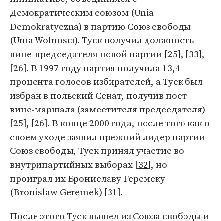
Демократическим союзом (Unia
Demokratyczna) в партию Союз свободы
(Unia Wolnosci). Туск получил должность
вице-председателя новой партии [
25
], [
33
],
[
26
]. В 1997 году партия получила 13,4
процента голосов избирателей, а Туск был
избран в польский Сенат, получив пост
вице-маршала (заместителя председателя)
[
25
], [
26
]. В конце 2000 года, после того как о
своем уходе заявил прежний лидер партии
Союз свободы, Туск принял участие во
внутрипартийных выборах [
32
], но
проиграл их Брониславу Геремеку
(Bronislaw Geremek) [
31
].
После этого Туск вышел из Союза свободы и