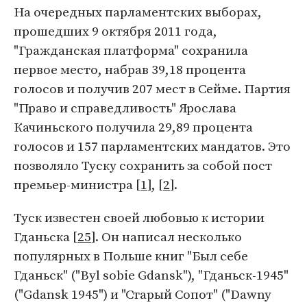
На очередных парламентских выборах,
прошедших 9 октября 2011 года,
"Гражданская платформа" сохранила
первое место, набрав 39,18 процента
голосов и получив 207 мест в Сейме. Партия
"Право и справедливость" Ярослава
Качиньского получила 29,89 процента
голосов и 157 парламентских мандатов. Это
позволяло Туску сохранить за собой пост
премьер-министра [
1
], [
2
].
Туск известен своей любовью к истории
Гданьска [
25
]. Он написал несколько
популярных в Польше книг "Был себе
Гданьск" ("Byl sobie Gdansk"), "Гданьск-1945"
("Gdansk 1945") и "Старый Сопот" ("Dawny