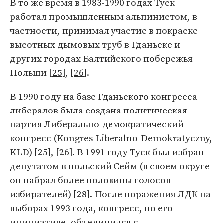
В то же время в 1983-1990 годах Туск
работал промышленным альпинистом, в
частности, принимал участие в покраске
высотных дымовых труб в Гданьске и
других городах Балтийского побережья
Польши [
25
], [
26
].
В 1990 году на базе Гданьского конгресса
либералов была создана политическая
партия Либерально-демократический
конгресс (Kongres Liberalno-Demokratyczny,
KLD) [
25
], [
26
]. В 1991 году Туск был избран
депутатом в польский Сейм (в своем округе
он набрал более половины голосов
избирателей) [
28
]. После поражения ЛДК на
выборах 1993 года, конгресс, по его
инициативе, объединился с