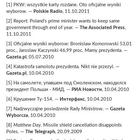
[1] PKW: wszystkie karty rozdane. Oto oficjalne wyniki
wyborow. —
Polskie Radio
, 11.10.2011
[2] Report: Poland’s prime minister wants to keep same
government through end of year. —
The Associated Press
,
11.10.2011
[3] Oficjalne wyniki wyborow: Bronislaw Komorowski 53,01
proc., Jaroslaw Kaczynski 46,99 proc. Mamy prezydenta. —
Gazeta.pl
, 05.07.2010
[4] Katastrofa samolotu prezydenta. Nikt nie przezyl. —
Gazeta.pl
, 10.04.2010
[5] На самолете, упавшем под Смоленском, находился
президент Польши - МИД. —
РИА Новости
, 10.04.2010
[6] Крушение Ту-154. —
Интерфакс
, 10.04.2010
[7] Nadzwyczajne posiedzenie Rady Ministrow. —
Gazeta
Wyborcza
, 10.04.2010
[8]
Matthew Day
. Missile shield cancellation disappoints
Poles. —
The Telegraph
, 20.09.2009