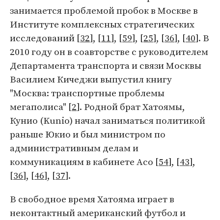
занимается проблемой пробок в Москве в
Институте комплексных стратегических
исследований [
32
], [
11
], [
59
], [
25
], [
36
], [
40
]. В
2010 году он в соавторстве с руководителем
Департамента транспорта и связи Москвы
Василием Кичеджи выпустил книгу
"Москва: транспортные проблемы
мегаполиса" [
2
]. Родной брат Хатоямы,
Кунио (Kunio) начал заниматься политикой
раньше Юкио и был министром по
административным делам и
коммуникациям в кабинете Асо [
54
], [
43
],
[
36
], [
46
], [
37
].
В свободное время Хатояма играет в
неконтактный американский футбол и