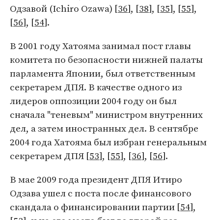
Одзавой (Ichiro Ozawa) [
36
], [
38
], [
35
], [
55
],
[
56
], [
54
].
В 2001 году Хатояма занимал пост главы
комитета по безопасности нижней палаты
парламента Японии, был ответственным
секретарем ДПЯ. В качестве одного из
лидеров оппозиции 2004 году он был
сначала "теневым" министром внутренних
дел, а затем иностранных дел. В сентябре
2004 года Хатояма был избран генеральным
секретарем ДПЯ [
53
], [
55
], [
36
], [
56
].
В мае 2009 года президент ДПЯ Итиро
Одзава ушел с поста после финансового
скандала о финансировании партии [
54
],