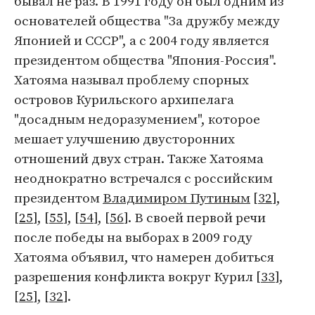
бывал не раз. В 1991 году он был одним из
основателей общества "За дружбу между
Японией и СССР", а с 2004 году является
президентом общества "Япония-Россия".
Хатояма называл проблему спорных
островов Курильского архипелага
"досадным недоразумением", которое
мешает улучшению двусторонних
отношений двух стран. Также Хатояма
неоднократно встречался с российским
президентом
Владимиром Путиным
[
32
],
[
25
], [
55
], [
54
], [
56
]. В своей первой речи
после победы на выборах в 2009 году
Хатояма объявил, что намерен добиться
разрешения конфликта вокруг Курил [
33
],
[
25
], [
32
].