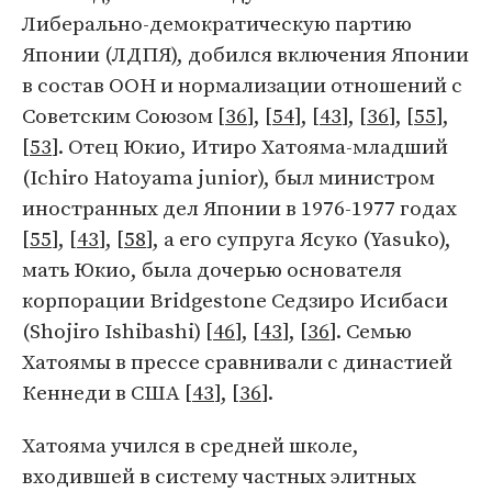
Либерально-демократическую партию
Японии (ЛДПЯ), добился включения Японии
в состав ООН и нормализации отношений с
Советским Союзом [
36
], [
54
], [
43
], [
36
], [
55
],
[
53
]. Отец Юкио, Итиро Хатояма-младший
(Ichiro Hatoyama junior), был министром
иностранных дел Японии в 1976-1977 годах
[
55
], [
43
], [
58
], а его супруга Ясуко (Yasuko),
мать Юкио, была дочерью основателя
корпорации Bridgestone Седзиро Исибаси
(Shojiro Ishibashi) [
46
], [
43
], [
36
]. Семью
Хатоямы в прессе сравнивали с династией
Кеннеди в США [
43
], [
36
].
Хатояма учился в средней школе,
входившей в систему частных элитных