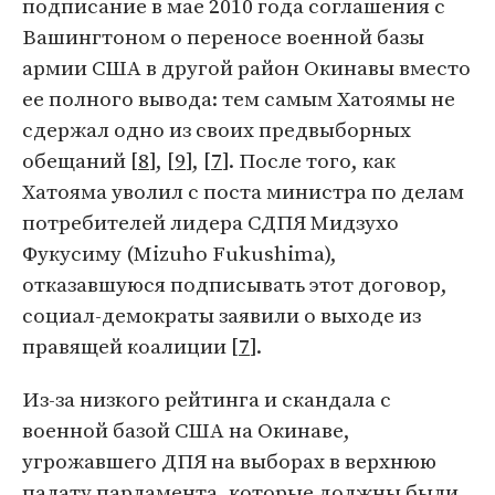
подписание в мае 2010 года соглашения с
Вашингтоном о переносе военной базы
армии США в другой район Окинавы вместо
ее полного вывода: тем самым Хатоямы не
сдержал одно из своих предвыборных
обещаний [
8
], [
9
], [
7
]. После того, как
Хатояма уволил с поста министра по делам
потребителей лидера СДПЯ Мидзухо
Фукусиму (Mizuho Fukushima),
отказавшуюся подписывать этот договор,
социал-демократы заявили о выходе из
правящей коалиции [
7
].
Из-за низкого рейтинга и скандала с
военной базой США на Окинаве,
угрожавшего ДПЯ на выборах в верхнюю
палату парламента, которые должны были