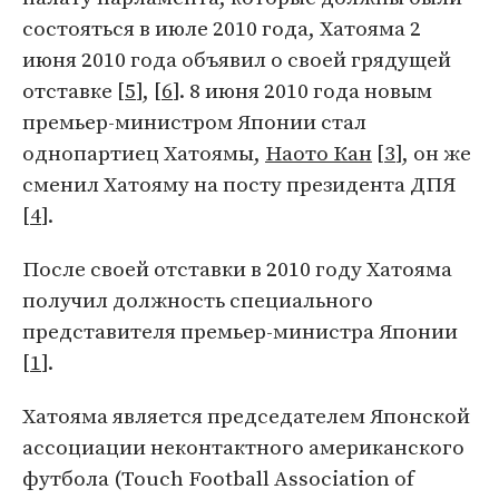
состояться в июле 2010 года, Хатояма 2
июня 2010 года объявил о своей грядущей
отставке [
5
], [
6
]. 8 июня 2010 года новым
премьер-министром Японии стал
однопартиец Хатоямы,
Наото Кан
[
3
], он же
сменил Хатояму на посту президента ДПЯ
[
4
].
После своей отставки в 2010 году Хатояма
получил должность специального
представителя премьер-министра Японии
[
1
].
Хатояма является председателем Японской
ассоциации неконтактного американского
футбола (Touch Football Association of