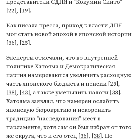
представители СДПЯ и "Кокумин Синто"
[
22
], [
19
].
Как писала пресса, приход к власти ДПЯ
мог стать новой эпохой в японской истории
[
36
], [
25
].
Эксперты отмечали, что во внутренней
политике Хатояма и Демократическая
партия намереваются увеличить расходную
часть японского бюджета и пенсии [
25
],
[
38
], [
43
], а также уменьшить налоги [
38
].
Хатояма заявлял, что намерен ослабить
японскую бюрократию и искоренить
традицию "наследования" мест в
парламенте, хотя сам он был избран от того
же округа, что и его отец [
36
], [
38
]. По