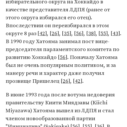
избирательного округа на Хоккайдо в
качестве представителя ЛДПЯ (ранее от
этого округа избирался его отец).
Впоследствии он переизбирался в этом
округе 8 раз [
42
], [
26
], [
35
], [
56
], [
38
], [
55
], [
43
].
В 1990 году Хатояма занимал пост вице-
председателя парламентского комитета по
развитию Хоккайдо [
56
]. Поначалу Хатояма
был не очень популярным политиком, и за
манеру речи и характер даже получил
прозвище Пришелец [
26
], [
42
].
В июне 1993 года после вотума недоверия
правительству Киити Миядзавы (Kiichi
Miyazawa) Хатояма вышел из ЛДПЯ и стал
членом новообразованной партии
"Инициатива" (Sakigake) [
56
], [
55
], [
36
]. В