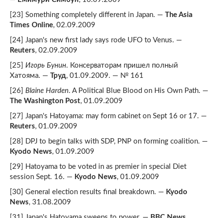
[23] Something completely different in Japan. —
The Asia
Times Online
, 02.09.2009
[24] Japan's new first lady says rode UFO to Venus. —
Reuters
, 02.09.2009
[25]
Игорь Бунин
. Консерваторам пришел полный
Хатояма. —
Труд
, 01.09.2009. — № 161
[26]
Blaine Harden
. A Political Blue Blood on His Own Path. —
The Washington Post
, 01.09.2009
[27] Japan's Hatoyama: may form cabinet on Sept 16 or 17. —
Reuters
, 01.09.2009
[28] DPJ to begin talks with SDP, PNP on forming coalition. —
Kyodo News
, 01.09.2009
[29] Hatoyama to be voted in as premier in special Diet
session Sept. 16. —
Kyodo News
, 01.09.2009
[30] General election results final breakdown. —
Kyodo
News
, 31.08.2009
[31] Japan's Hatoyama sweeps to power. —
BBC News
,