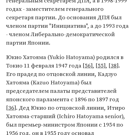
генеральным секретарем ДПЯ, а в 1998-1999
годах - заместителем генерального
секретаря партии. До основания ДПЯ был
членом партии "Инициатива", а до 1993 года
- членом Либерально-демократической
партии Японии.
Юкио Хатояма (Yukio Hatoyama) родился в
Токио 11 февраля 1947 года [
56
], [
55
], [
38
].
Его прадед по отцовской линии, Кадзуо
Хатояма (Kazuo Hatoyama) был
председателем палаты представителей
японского парламента с 1896 по 1897 год
[
36
]. Дед Юкио по отцовской линии, Итиро
Хатояма-старший (Ichiro Hatoyama senior),
был премьер-министром Японии с 1954 по
1956 год, он в 1955 году основал