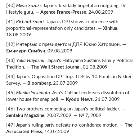
[40]
Miwa Suzuki
. Japan's first lady hopeful an outgoing TV
lifestyle guru. —
Agence France-Presse
, 24.08.2009
[41]
Richard Smart
. Japan's DPJ shows confidence with
proportional-representation only candidates. —
Xinhua
,
18.08.2009
[42] Интервью с президентом ДПЯ Юкио Хатоямой. —
Емимури Симбун
, 09.08.2009
[43]
Yuka Hayashu
. Japan's Hatoyama Sustains Family Political
Tradition. —
The Wall Street Journal
, 01.08.2009
[44] Japan’s Opposition DPJ Tops LDP by 10 Points in Nikkei
Survey. —
Bloomberg
, 23.07.2009
[45]
Mariko Yasumoto
. Aso's Cabinet endorses dissolution of
lower house for snap poll. —
Kyodo News
, 21.07.2009
[46] Two brothers competing on Japan's political ladder. —
Sentaku Magazine
, 20.07.2009. — № 7, 2009
[47] Japan's ruling party defeats no-confidence motion. —
The
Associated Press
, 14.07.2009