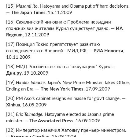
[15]
Masami Ito
. Hatoyama and Obama put off hard decisions.
—
The Japan Times
, 15.11.2009
[16] Сахалинский чиновник: Проблема невыдачи
японских виз жителям Курил существует давно. —
ИА
Regnum
, 12.11.2009
[17] Позиция Токио препятствует развитию
сотрудничества с Японией - МИД РФ. —
РИА Новости
,
10.11.2009
[18] МИД России ответил на "оккупацию" Курил. —
Дни.ру
, 19.10.2009
[19]
Hiroko Tabuchi
. Japan’s New Prime Minister Takes Office,
Ending an Era. —
The New York Times
, 17.09.2009
[20] PM Aso's cabinet resigns en masse for gov't change. —
Xinhua
, 16.09.2009
[21]
Eric Talmadge
. Hatoyama elected as Japan's prime
minister. —
The Associated Press
, 16.09.2009
[22] Император назначил Хатояму премьер-министром.
—
Емимури Симбун
, 16.09.2009