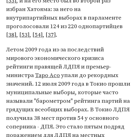
[
53
], и на его место был во второй раз
избран Хатояма: за него на
внутрипартийных выборах в парламенте
проголосовали 124 из 220 однопартийцев
[
38
], [
53
], [
54
], [
37
].
Летом 2009 года из-за последствий
мирового экономического кризиса
рейтинги правящей ЛДПЯ и премьер-
министра
Таро Асо
упали до рекордных
значений. 12 июля 2009 года в Токио прошли
муниципальные выборы, которые часто
называли "барометром" рейтинга партий на
грядущих всеобщих выборах. В Токио ЛДПЯ
получила 38 мест против 54 у основного
соперника - ДПЯ. Это стало пятым подряд
поражением для ЛДПЯ на местных