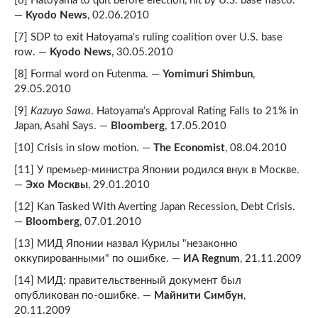
[6] Hatoyama to quit before election, hit by U.S. base fiasco.
—
Kyodo News
, 02.06.2010
[7] SDP to exit Hatoyama's ruling coalition over U.S. base
row. —
Kyodo News
, 30.05.2010
[8] Formal word on Futenma. —
Yomimuri Shimbun
,
29.05.2010
[9]
Kazuyo Sawa
. Hatoyama’s Approval Rating Falls to 21% in
Japan, Asahi Says. —
Bloomberg
, 17.05.2010
[10] Crisis in slow motion. —
The Economist
, 08.04.2010
[11] У премьер-министра Японии родился внук в Москве.
—
Эхо Москвы
, 29.01.2010
[12] Kan Tasked With Averting Japan Recession, Debt Crisis.
—
Bloomberg
, 07.01.2010
[13] МИД Японии назвал Курилы "незаконно
оккупированными" по ошибке. —
ИА Regnum
, 21.11.2009
[14] МИД: правительственный документ был
опубликован по-ошибке. —
Майнити Симбун
,
20.11.2009