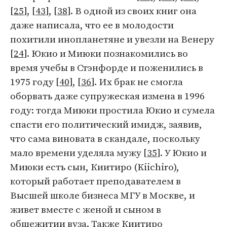
[
25
], [
43
], [
38
]. В одной из своих книг она
даже написала, что ее в молодости
похитили инопланетяне и увезли на Венеру
[
24
]. Юкио и Миюки познакомились во
время учебы в Стэнфорде и поженились в
1975 году [
40
], [
36
]. Их брак не смогла
оборвать даже супружеская измена в 1996
году: тогда Миюки простила Юкио и сумела
спасти его политический имидж, заявив,
что сама виновата в скандале, поскольку
мало времени уделяла мужу [
35
]. У Юкио и
Миюки есть сын, Киитиро (Kiichiro),
который работает преподавателем в
Высшей школе бизнеса МГУ в Москве, и
живет вместе с женой и сыном в
общежитии вуза. Также Киитиро