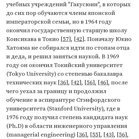
учебных учреждений "Гакусюин", в которых
до сих пор обучаются члены японской
императорской семьи, но в 1964 году
окончил государственную старшую школу
Коисикава в Токио [
57
], [
42
]. Поначалу Юкио
Хатояма не собирался идти по стопам отца
и деда, и решил заняться наукой. В 1969
году он окончил Токийский университет
(Tokyo University) со степенью бакалавра
технических наук [
36
], [
42
], [
56
], [
46
], после
чего уехал за границу и продолжил
обучение в аспирантуре Стэнфордского
университета (Stanford University), где в
1976 году получил степень кандидата наук
(Ph.D) в области инженерного управления
(managerial engineering) [
36
], [
55
], [
43
], [
56
],