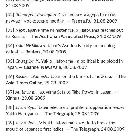
31.08.2009
[32]
Виктория Лисицина
. Сын нового лидера Японии
изучает московские пробки. —
Газета.Ru
, 31.08.2009
[33] Next Japan Prime Minister Yukio Hatoyama reaches out
to Russia. —
The Australian Associated Press
, 31.08.2009
[34]
Yoko Nishikawa
. Japan's Aso leads party to crushing
defeat. —
Reuters
, 30.08.2009
[35]
Chung Lyn Yi
. Yukio Hatoyama - a political blue blood in
Japan. —
Channel NewsAsia
, 30.08.2009
[36]
Kosuke Takahashi
. Japan on the brink of a new era. —
The
Asia Times Online
, 29.08.2009
[37]
Xu Leiying
. Hatoyama Sets to Take Power in Japan. —
Xinhua
, 29.08.2009
[38]
Julian Ryall
. Japan elections: profile of opposition leader
Yukio Hatoyama. —
The Telegraph
, 28.08.2009
[39]
Julian Ryall
. Miyuki Hatoyama is a wife to break the
mould of Japanese first ladies. —
The Telegraph
, 24.08.2009