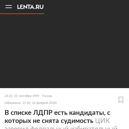
11
A
23:22, 21 сентября 1999
Россия
(обновлено: 21:20, 16 февраля 2026)
В списке ЛДПР есть кандидаты, с
которых не снята судимость
ЦИК
заверил федральный избирательный