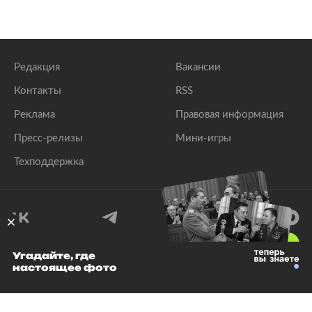
Редакция
Вакансии
Контакты
RSS
Реклама
Правовая информация
Пресс-релизы
Мини-игры
Техподдержка
18
+
Угадайте, где
настоящее фото
© 1999–2026 Все права защищены.
ООО «Лента.Ру»
Лента добра