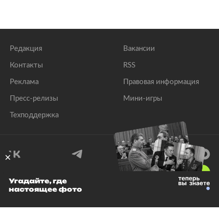
Редакция
Вакансии
Контакты
RSS
Реклама
Правовая информация
Пресс-релизы
Мини-игры
Техподдержка
18
+
Угадайте, где
настоящее фото
© 1999–2026 Все права защищены.
ООО «Лента.Ру»
Лента добра