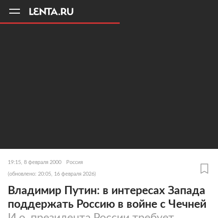
11
A
19:15, 8 февраля 2000
Россия
(обновлено: 20:05, 16 февраля 2026)
Владимир Путин: в интересах Запада
поддержать Россию в войне с Чечней
И.о. президента России требует