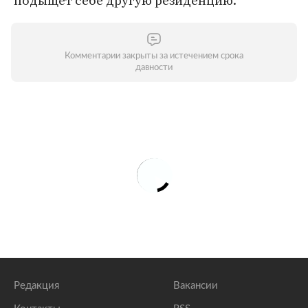
подыщет себе другую резиденцию.
Комментарии закрыты за истечением срока
давности
Редакция
Вакансии