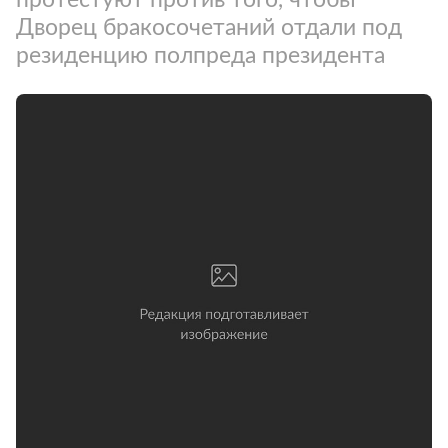
Дворец бракосочетаний отдали под
резиденцию полпреда президента