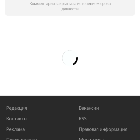
Комментарии закрыты за истечением срока
давности
Редакция
Вакансии
Контакты
RSS
Реклама
Правовая информация