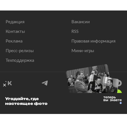
Редакция
Вакансии
Контакты
RSS
Реклама
Правовая информация
Пресс-релизы
Мини-игры
Техподдержка
18
+
Угадайте, где
настоящее фото
© 1999–2026 Все права защищены.
ООО «Лента.Ру»
Лента добра
деактивирована. Добро