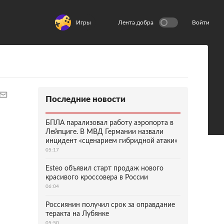
Игры
Лента добра
Войти
Последние новости
БПЛА парализовал работу аэропорта в
Лейпциге. В МВД Германии назвали
инцидент «сценарием гибридной атаки»
05:17
Esteo объявил старт продаж нового
красивого кроссовера в России
06:04
Россиянин получил срок за оправдание
теракта на Лубянке
05:50