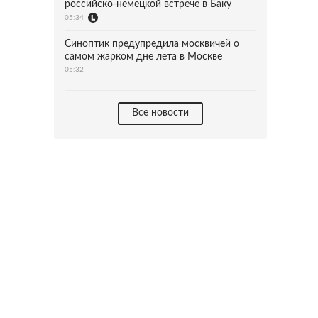
российско-немецкой встрече в Баку
05:34
Синоптик предупредила москвичей о
самом жарком дне лета в Москве
05:32
Все новости