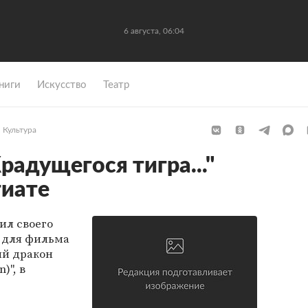
6 августа, 06:04
ниги
Искусство
Театр
Культура
радущегося тигра..."
гиате
ил своего
у для фильма
ый дракон
)", в