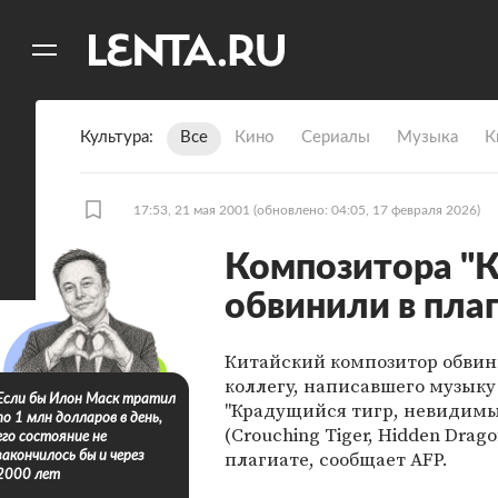
11
A
Культура
Все
Кино
Сериалы
Музыка
К
17:53, 21 мая 2001
(обновлено: 04:05, 17 февраля 2026)
Композитора "К
обвинили в пла
Китайский композитор обвин
коллегу, написавшего музык
Если бы Илон Маск тратил
"Крадущийся тигр, невидим
по 1 млн долларов в день,
(Crouching Tiger, Hidden Dragon
его состояние не
плагиате, сообщает AFP.
закончилось бы и через
2000 лет