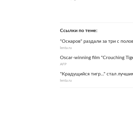
Ссылки по теме
"Оскаров" раздали за три с поло
lenta.ru
Oscar-winning film "Crouching Tige
AFP
"Крадущийся тигр..." стал лучш
lenta.ru