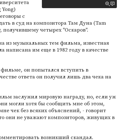
иверситета
 Yong)
реговоры с
дать в суд на композитора Там Дуна (Tam
у, получившему четырех "Оскаров".
на из музыкальных тем фильма, известная
была написана им еще в 1982 году в качестве
 фильме, он попытался вступить в
честве ответа он получил лишь два чека на
фильм заслужил мировую награду, но, если уж
они могли хотя бы сообщить мне об этом,
мне чек без всяких объяснений, - говорит
что они не уважают композиторов, живущих в
комментировать возникший скандал.