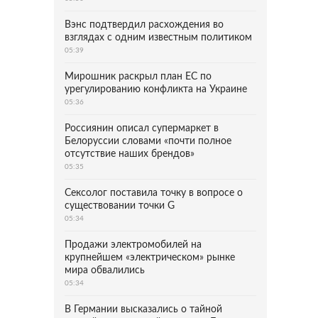
Вэнс подтвердил расхождения во
взглядах с одним известным политиком
05:39
Мирошник раскрыл план ЕС по
урегулированию конфликта на Украине
05:36
Россиянин описал супермаркет в
Белоруссии словами «почти полное
отсутствие наших брендов»
05:35
Сексолог поставила точку в вопросе о
существовании точки G
05:34
Продажи электромобилей на
крупнейшем «электрическом» рынке
мира обвалились
05:34
В Германии высказались о тайной