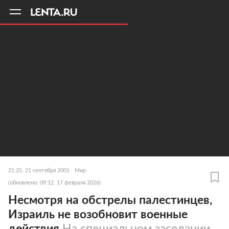
11
A
21:25, 21 сентября 2001
Мир
(обновлено: 09:12, 17 февраля 2026)
Несмотря на обстрелы палестинцев,
Израиль не возобновит военные
действия
На специальном заседании