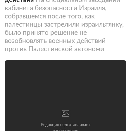
кабинета безопасности Израиля,
собравшемся после того, как
палестинцы застрелили израильтянку,
было принято решение не
возобновлять военных действий
против Палестинской автономи