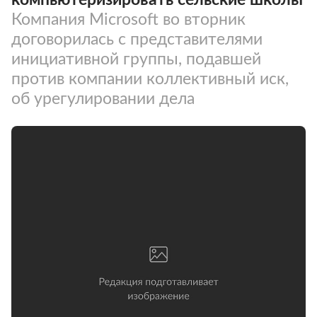
Компания Microsoft во вторник
договорилась с представителями
инициативной группы, подавшей
против компании коллективный иск,
об урегулировании дела