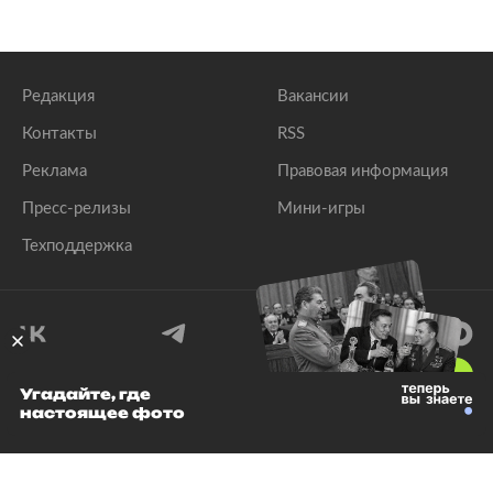
Редакция
Вакансии
Контакты
RSS
Реклама
Правовая информация
Пресс-релизы
Мини-игры
Техподдержка
18
+
Угадайте, где
настоящее фото
© 1999–2026 Все права защищены.
ООО «Лента.Ру»
Лента добра