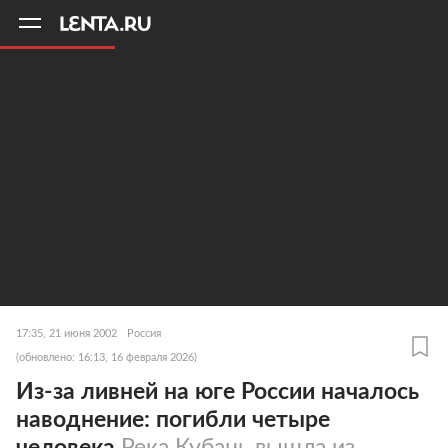
11
A
17:35, 21 июня 2002
Россия
(обновлено: 16:13, 16 февраля 2026)
Из-за ливней на юге России началось
наводнение: погибли четыре
человека
Река Кубань вышла из