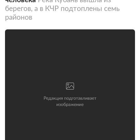
берегов, а в КЧР подтоплены семь
районов