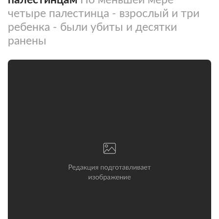
четыре палестинца - взрослый и три
ребенка - были убиты и десятки
ранены