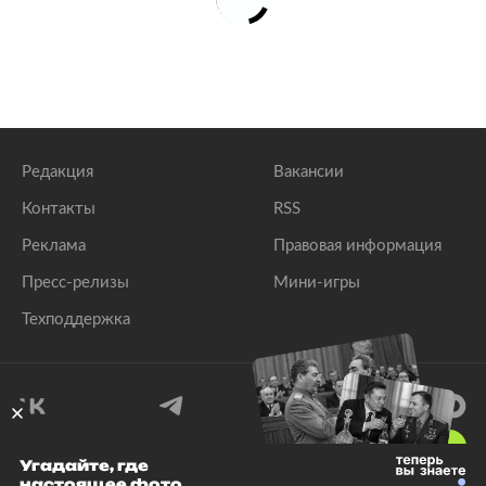
Редакция
Вакансии
Контакты
RSS
Реклама
Правовая информация
Пресс-релизы
Мини-игры
Техподдержка
18
+
Угадайте, где
настоящее фото
© 1999–2026 Все права защищены.