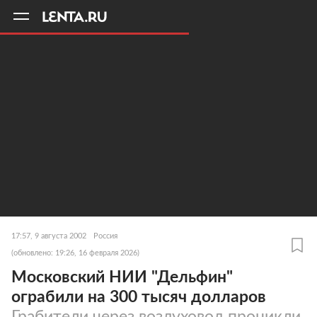
11
A
17:57, 9 августа 2002
Россия
(обновлено: 19:26, 16 февраля 2026)
Московский НИИ "Дельфин"
ограбили на 300 тысяч долларов
Грабители через воздуховод проникли