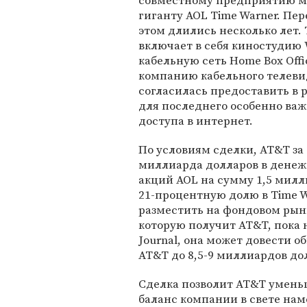
совместному предприятию м
гиганту AOL Time Warner. Пер
этом длились несколько лет.
включает в себя киностудию W
кабельную сеть Home Box Offi
компанию кабельного телевид
согласилась предоставить в 
для последнего особенно важ
доступа в интернет.
По условиям сделки, AT&T за
миллиарда долларов в денеж
акций AOL на сумму 1,5 милл
21-процентную долю в Time W
разместить на фондовом рынк
которую получит AT&T, пока н
Journal, она может довести 
AT&T до 8,5-9 миллиардов до
Сделка позволит AT&T уменьш
баланс компании в свете на