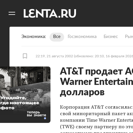
11
A
Экономика
Все
Госэкономика
Бизнес
Рын
22:19, 21 августа 2002
(обновлено: 20:10, 16 февраля 2026
AT&T продает A
Warner Entertai
долларов
Угадайте,
где настоящее
Корпорация AT&T согласилас
фото
свой миноритарный пакет а
компании Time Warner Entert
(TWE) своему партнеру по эт