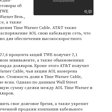
едиа-
еговоры об
 TWE
arner Bros.,
ce, а также
ения Time Warner Cable. AT&T также
распоряжение AOL свою кабельную сеть, что
но для обеспечения высокоскоростного
 27,6 процента акций TWE получит 2,1
ном эквиваленте, а также обыкновенных
иарда долларов. Кроме этого AT&T получит
arner Cable, чьи акции AOL намерена
е. Стоимость доли в Time Warner Cable,
е ясна. Однако по данным Wall Street
общую сумму сделки между AOL Time Warner и
лларов.
ить свое долговое бремя, а также укрепит
меченной продажи компании кабельного