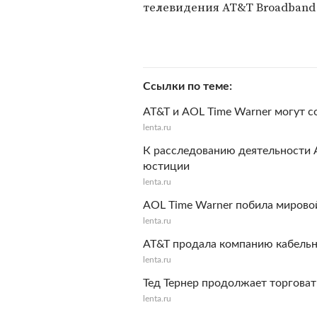
телевидения AT&T Broadband
Ссылки по теме
AT&T и AOL Time Warner могут с
lenta.ru
К расследованию деятельности 
юстиции
lenta.ru
AOL Time Warner побила мирово
lenta.ru
AT&T продала компанию кабельн
lenta.ru
Тед Тернер продолжает торговат
lenta.ru