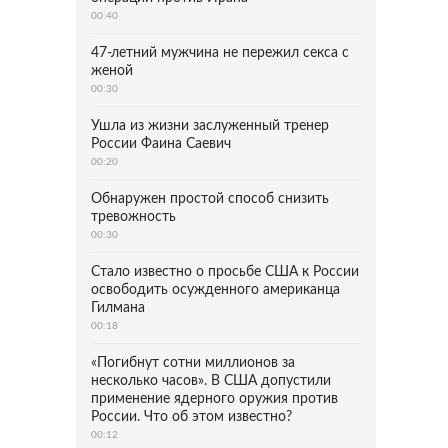
00:40
47-летний мужчина не пережил секса с
женой
00:30
Ушла из жизни заслуженный тренер
России Фаина Саевич
00:20
Обнаружен простой способ снизить
тревожность
00:30
Стало известно о просьбе США к России
освободить осужденного американца
Гилмана
00:18
«Погибнут сотни миллионов за
несколько часов». В США допустили
применение ядерного оружия против
России. Что об этом известно?
00:12