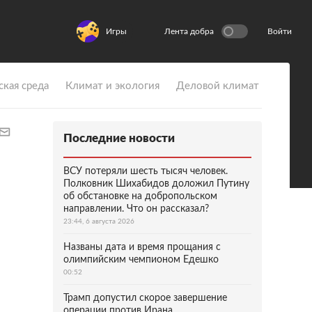
Игры
Лента добра
Войти
ская среда
Климат и экология
Деловой климат
Последние новости
ВСУ потеряли шесть тысяч человек.
Полковник Шихабидов доложил Путину
об обстановке на добропольском
направлении. Что он рассказал?
23:44, 6 августа 2026
Названы дата и время прощания с
олимпийским чемпионом Едешко
00:52
Трамп допустил скорое завершение
операции против Ирана