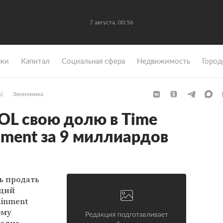
7 августа, 00:56
ки
Капитал
Социальная сфера
Недвижимость
Город
)
Экономика
OL свою долю в Time
nment за 9 миллиардов
ь продать
кций
ainment
ому