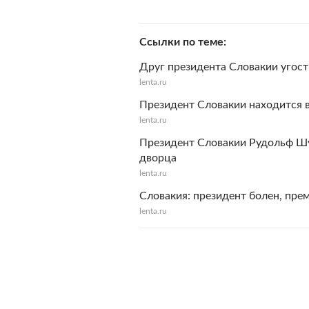
Ссылки по теме
Друг президента Словакии угос
lenta.ru
Президент Cловакии находится в
lenta.ru
Президент Словакии Рудольф Шу
дворца
lenta.ru
Словакия: президент болен, пре
lenta.ru