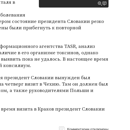
таля в
аболевания
чером состояние президента Словакии резко
ены были прибегнуть к повторной
формационного агентства TASR, анализ
личие в его организме токсинов, однако
выявить пока не удалось. В настоящее время
й консилиум.
ия президент Словакии вынужден был
 четверг визит в Чехию. Там он должен был
лом, а также руководителями Польши и
время визита в Краков президент Словакии
Комментарии отключены