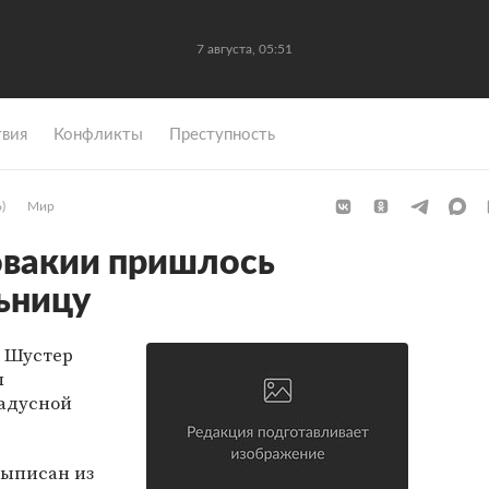
7 августа, 05:51
вия
Конфликты
Преступность
)
Мир
овакии пришлось
льницу
ф Шустер
л
радусной
выписан из