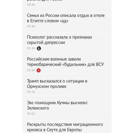
05:30
Семья из России описала отдых в отеле
в Египте словом «ад»
05:30
Психолог рассказала о признаках
скрытой депрессии
05:30
Российские военные завели
термобарический «будильник» для ВСУ
05:24
Трамп высказался о ситуации в
Ормузском проливе
05:16
Экс-помощник Кучмы высмеял
Зеленского
05:03
Раскрыты последствия миграционного
кризиса в Сеуте для Европы