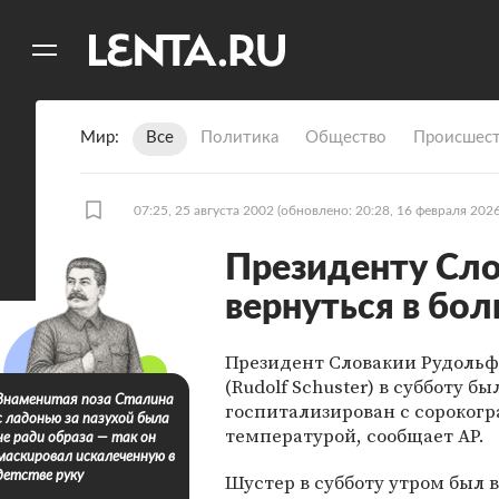
11
A
Мир
Все
Политика
Общество
Происшест
07:25, 25 августа 2002
(обновлено: 20:28, 16 февраля 2026
Президенту Сл
вернуться в бо
Президент Словакии Рудоль
(Rudolf Schuster) в субботу бы
Знаменитая поза Сталина
госпитализирован с сороког
с ладонью за пазухой была
температурой, сообщает AP.
не ради образа — так он
маскировал искалеченную в
детстве руку
Шустер в субботу утром был 