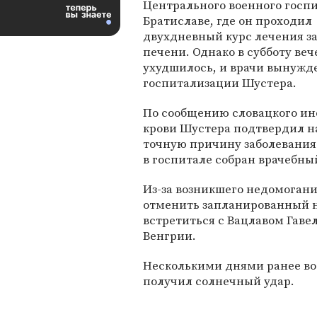
Центрального военного госпи
Братиславе, где он проходил
двухдневный курс лечения з
печени. Однако в субботу ве
ухудшилось, и врачи вынужд
госпитализации Шустера.
По сообщению словацкого ин
крови Шустера подтвердил на
точную причину заболевания 
в госпитале собран врачебны
Из-за возникшего недомоган
отменить запланированный на
встретиться с Вацлавом Гаве
Венгрии.
Несколькими днями ранее во 
получил солнечный удар.