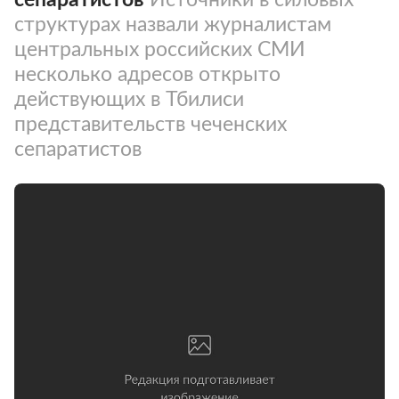
структурах назвали журналистам
центральных российских СМИ
несколько адресов открыто
действующих в Тбилиси
представительств чеченских
сепаратистов