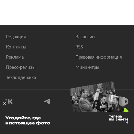
Редакция
Вакансии
Контакты
RSS
Реклама
Правовая информация
Пресс-релизы
Мини-игры
Техподдержка
18
+
Угадайте, где
настоящее фото
© 1999–2026 Все права защищены.
ООО «Лента.Ру»