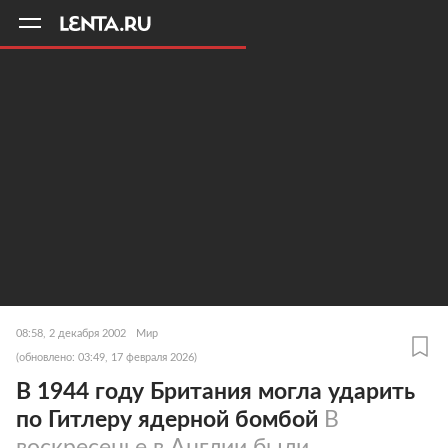
11
A
08:58, 2 декабря 2002
Мир
(обновлено: 03:49, 17 февраля 2026)
В 1944 году Британия могла ударить
по Гитлеру ядерной бомбой
В
воскресенье в Англии были