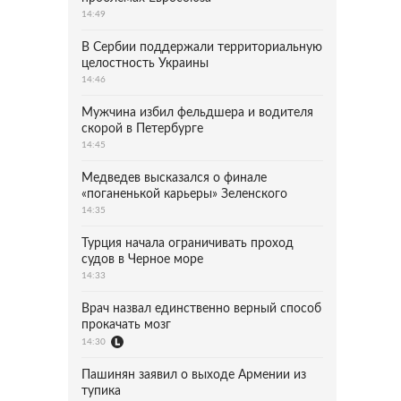
14:49
В Сербии поддержали территориальную
целостность Украины
14:46
Мужчина избил фельдшера и водителя
скорой в Петербурге
14:45
Медведев высказался о финале
«поганенькой карьеры» Зеленского
14:35
Турция начала ограничивать проход
судов в Черное море
14:33
Врач назвал единственно верный способ
прокачать мозг
14:30
Пашинян заявил о выходе Армении из
тупика