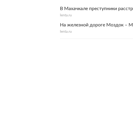
В Махачкале преступники расст
lenta.ru
На железной дороге Моздок – 
lenta.ru