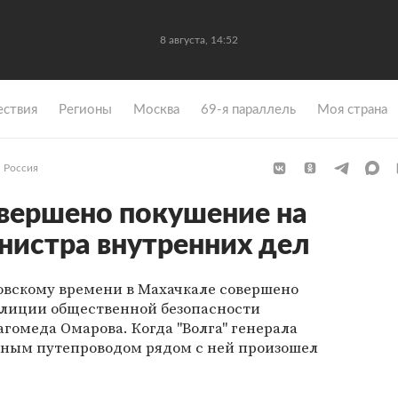
8 августа, 14:52
ствия
Регионы
Москва
69-я параллель
Моя страна
Россия
вершено покушение на
нистра внутренних дел
ковскому времени в Махачкале совершено
лиции общественной безопасности
гомеда Омарова. Когда "Волга" генерала
ным путепроводом рядом с ней произошел