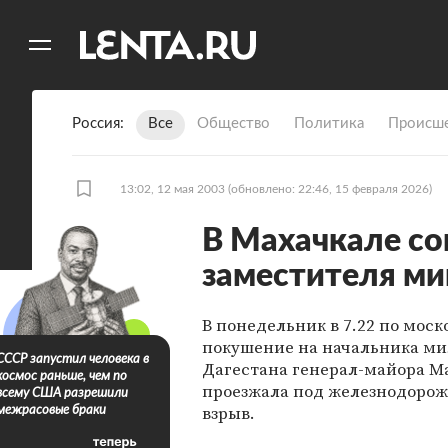
11
A
Россия
Все
Общество
Политика
Происше
13:02, 12 мая 2003
(обновлено: 22:46, 15 февраля 2026)
В Махачкале со
заместителя ми
В понедельник в 7.22 по мос
покушение на начальника ми
СССР запустил человека в
Дагестана генерал-майора Ма
космос раньше, чем по
проезжала под железнодорож
всему США разрешили
взрыв.
межрасовые браки