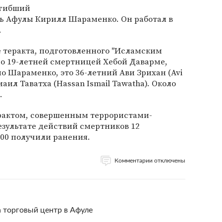
огибший
ль Афулы Кирилл Шараменко. Он работал в
.
е теракта, подготовленного "Исламским
о 19-летней смертницей Хебой Даварме,
о Шараменко, это 36-летний Ави Зрихан (Avi
аил Таватха (Hassan Ismail Tawatha). Около
.
ерактом, совершенным террористами-
езультате действий смертников 12
100 получили ранения.
Комментарии отключены
 торговый центр в Афуле