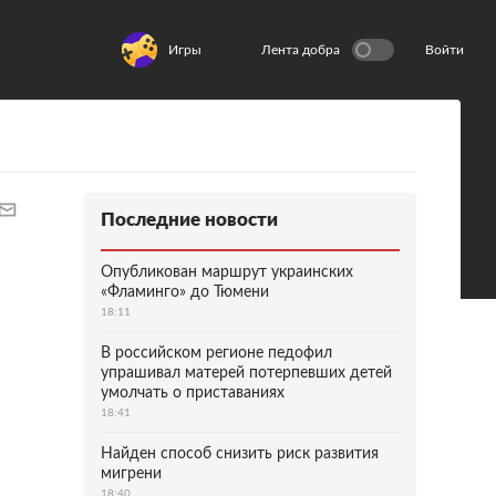
Игры
Лента добра
Войти
Последние новости
Опубликован маршрут украинских
«Фламинго» до Тюмени
18:11
В российском регионе педофил
упрашивал матерей потерпевших детей
умолчать о приставаниях
18:41
Найден способ снизить риск развития
мигрени
18:40