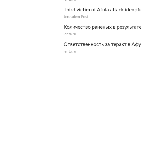
Third victim of Afula attack identif
Jerusalem Post
Количество раненых в результате
lenta.ru
Ответственность за теракт в Аф
lenta.ru