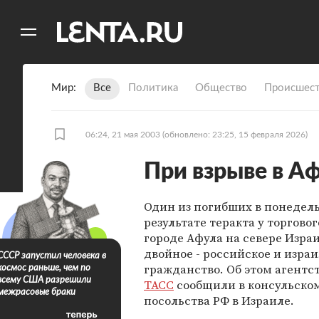
11
A
Мир
Все
Политика
Общество
Происшест
06:24, 21 мая 2003
(обновлено: 23:25, 15 февраля 2026)
При взрыве в А
Один из погибших в понедел
результате теракта у торговог
городе Афула на севере Изра
двойное - российское и израи
СССР запустил человека в
гражданство. Об этом агентс
космос раньше, чем по
всему США разрешили
ТАСС
сообщили в консульско
межрасовые браки
посольства РФ в Израиле.