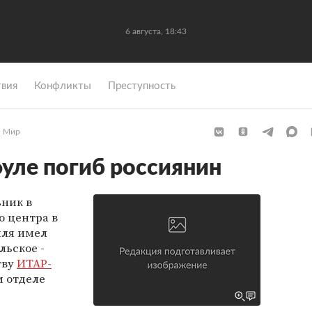
6 августа, 18:43
вия
Конфликты
Преступность
Мир
фуле погиб россиянин
ьник в
о центра в
иля имел
льское -
тву
ИТАР-
м отделе