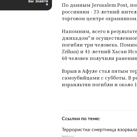
По данным Jerusalem Post, п
россиянин - 23-летний жите
торговом центре охранником
Напомним, всего в результат
джихадом" и осуществленног
погибли три человека. Помим
Zrihan) и 41-летний Хасан Исм
60 человек получили ранения
Взрыв в Афуле стал пятым т
самоубийцами с субботы. В р
израильтян погибли и около 
Ссылки по теме
Террористка-смертница взорвала
lenta.ru