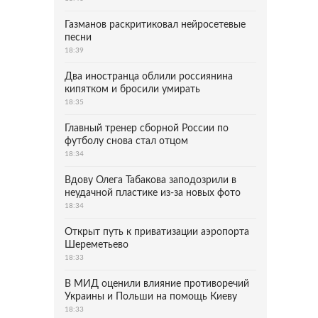
Газманов раскритиковал нейросетевые
песни
18:39
Два иностранца облили россиянина
кипятком и бросили умирать
18:35
Главный тренер сборной России по
футболу снова стал отцом
18:34
Вдову Олега Табакова заподозрили в
неудачной пластике из-за новых фото
18:34
Открыт путь к приватизации аэропорта
Шереметьево
18:33
В МИД оценили влияние противоречий
Украины и Польши на помощь Киеву
18:33