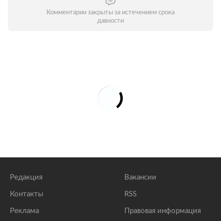
Комментарии закрыты за истечением срока
давности
Редакция
Вакансии
Контакты
RSS
Реклама
Правовая информация