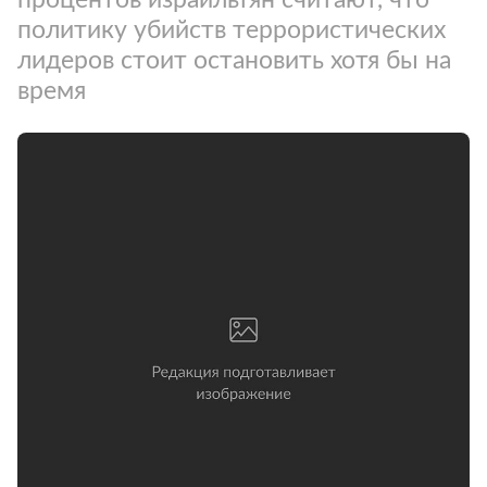
политику убийств террористических
лидеров стоит остановить хотя бы на
время