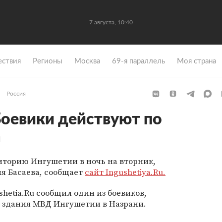
7 августа, 10:40
ствия
Регионы
Москва
69-я параллель
Моя страна
Россия
 Боевики действуют по
а
иторию Ингушетии в ночь на вторник,
я Басаева, сообщает
сайт Ingushetiya.Ru
.
hetia.Ru сообщил один из боевиков,
 здания МВД Ингушетии в Назрани.