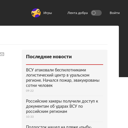
Игры
Лента добра
Войти
Последние новости
ВСУ атаковали беспилотниками
логистический центр в уральском
регионе. Начался пожар, эвакуированы
сотни человек
09:22
Российские хакеры получили доступ к
документам об ударах ВСУ по
российским регионам
10:33
Подросток нашел на пляже «рыбу-