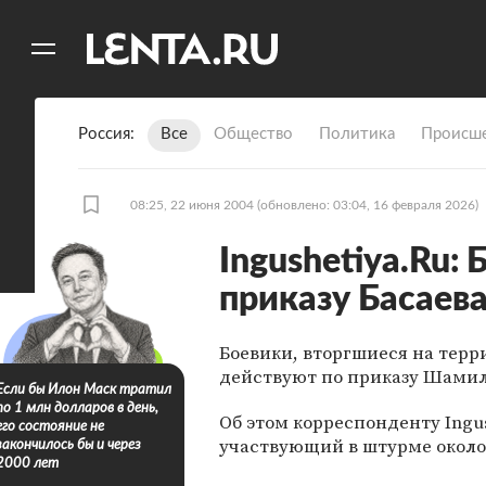
11
A
Россия
Все
Общество
Политика
Происше
08:25, 22 июня 2004
(обновлено: 03:04, 16 февраля 2026)
Ingushetiya.Ru:
приказу Басаев
Боевики, вторгшиеся на терр
действуют по приказу Шамил
Если бы Илон Маск тратил
по 1 млн долларов в день,
Об этом корреспонденту Ingus
его состояние не
участвующий в штурме около
закончилось бы и через
2000 лет