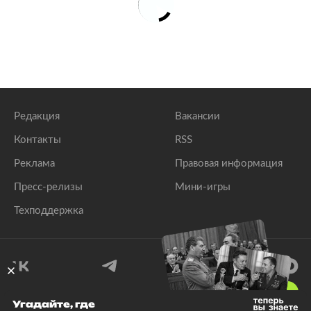
Редакция
Вакансии
Контакты
RSS
Реклама
Правовая информация
Пресс-релизы
Мини-игры
Техподдержка
18
+
Угадайте, где