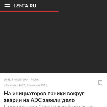
11
A
16:45, 8 ноября 2004
Россия
(обновлено: 16:20, 16 февраля 2026)
На инициаторов паники вокруг
аварии на АЭС завели дело
Прокуратура Саратовской области